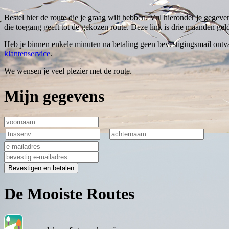
Bestel hier de route die je graag wilt hebben. Vul hieronder je gegeve
die toegang geeft tot de gekozen route. Deze link is drie maanden geld
Heb je binnen enkele minuten na betaling geen bevestigingsmail ontva
klantenservice
.
We wensen je veel plezier met de route.
Mijn gegevens
Bevestigen en betalen
De Mooiste Routes