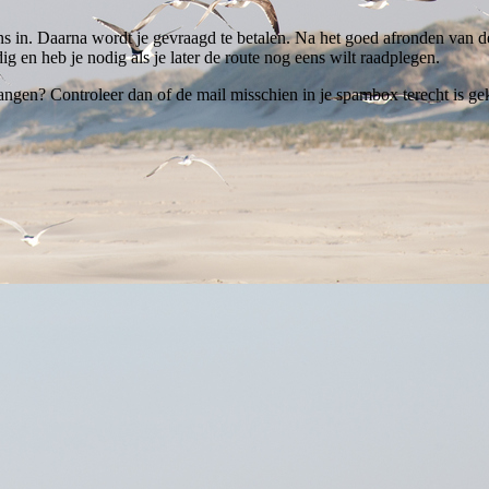
ns in. Daarna wordt je gevraagd te betalen. Na het goed afronden van de
ig en heb je nodig als je later de route nog eens wilt raadplegen.
ngen? Controleer dan of de mail misschien in je spambox terecht is gek