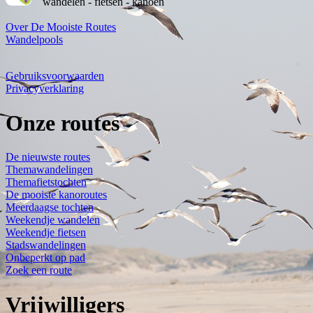
wandelen - fietsen - kanoën
Over De Mooiste Routes
Wandelpools
Gebruiksvoorwaarden
Privacyverklaring
Onze routes
De nieuwste routes
Themawandelingen
Themafietstochten
De mooiste kanoroutes
Meerdaagse tochten
Weekendje wandelen
Weekendje fietsen
Stadswandelingen
Onbeperkt op pad
Zoek een route
Vrijwilligers