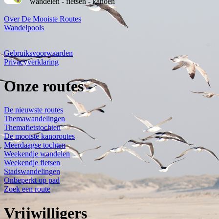
wandelen - fietsen - kanoën
Over De Mooiste Routes
Wandelpools
Gebruiksvoorwaarden
Privacyverklaring
Onze routes
De nieuwste routes
Themawandelingen
Themafietstochten
De mooiste kanoroutes
Meerdaagse tochten
Weekendje wandelen
Weekendje fietsen
Stadswandelingen
Onbeperkt op pad
Zoek een route
Vrijwilligers