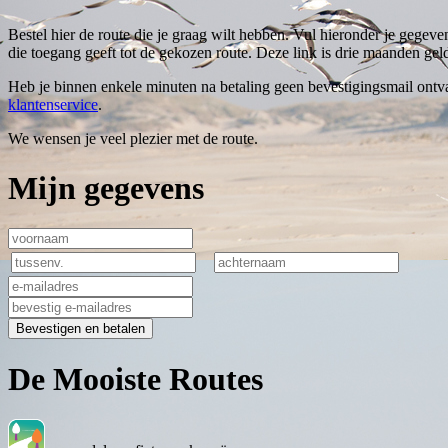
Bestel hier de route die je graag wilt hebben. Vul hieronder je gegeve
die toegang geeft tot de gekozen route. Deze link is drie maanden geld
Heb je binnen enkele minuten na betaling geen bevestigingsmail ontva
klantenservice
.
We wensen je veel plezier met de route.
Mijn gegevens
Bevestigen en betalen
De Mooiste Routes