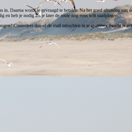
ns in. Daarna wordt je gevraagd te betalen. Na het goed afronden van de
ig en heb je nodig als je later de route nog eens wilt raadplegen.
ngen? Controleer dan of de mail misschien in je spambox terecht is gek