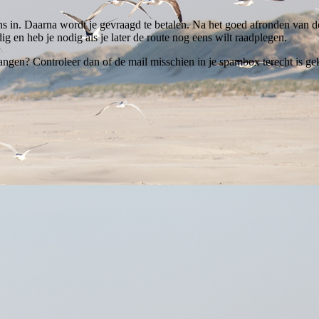
ns in. Daarna wordt je gevraagd te betalen. Na het goed afronden van de
ig en heb je nodig als je later de route nog eens wilt raadplegen.
ngen? Controleer dan of de mail misschien in je spambox terecht is gek