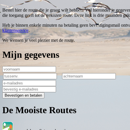
Bestel hier de route die je graag wilt hebben. Vul hieronder je gegeve
die toegang geeft tot de gekozen route. Deze link is drie maanden geld
Heb je binnen enkele minuten na betaling geen bevestigingsmail ontva
klantenservice
.
We wensen je veel plezier met de route.
Mijn gegevens
Bevestigen en betalen
De Mooiste Routes