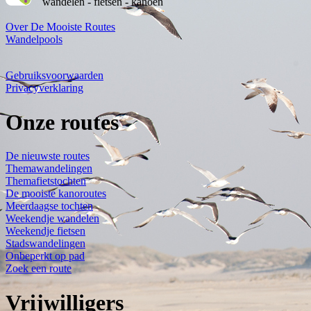
wandelen - fietsen - kanoën
Over De Mooiste Routes
Wandelpools
Gebruiksvoorwaarden
Privacyverklaring
Onze routes
De nieuwste routes
Themawandelingen
Themafietstochten
De mooiste kanoroutes
Meerdaagse tochten
Weekendje wandelen
Weekendje fietsen
Stadswandelingen
Onbeperkt op pad
Zoek een route
Vrijwilligers