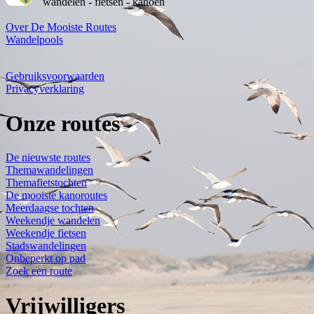
wandelen - fietsen - kanoën
Over De Mooiste Routes
Wandelpools
Gebruiksvoorwaarden
Privacyverklaring
Onze routes
De nieuwste routes
Themawandelingen
Themafietstochten
De mooiste kanoroutes
Meerdaagse tochten
Weekendje wandelen
Weekendje fietsen
Stadswandelingen
Onbeperkt op pad
Zoek een route
Vrijwilligers