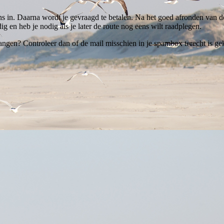
ns in. Daarna wordt je gevraagd te betalen. Na het goed afronden van de
ig en heb je nodig als je later de route nog eens wilt raadplegen.
ngen? Controleer dan of de mail misschien in je spambox terecht is gek