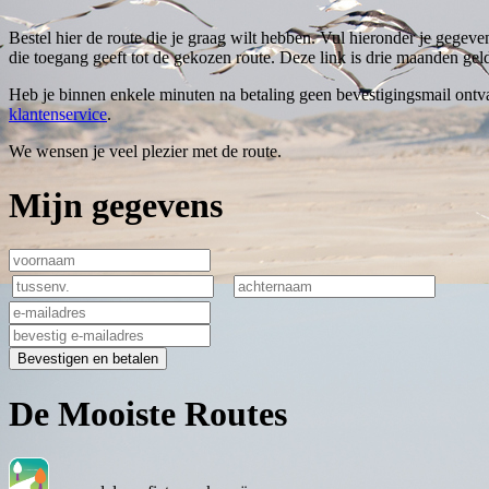
Bestel hier de route die je graag wilt hebben. Vul hieronder je gegeve
die toegang geeft tot de gekozen route. Deze link is drie maanden geld
Heb je binnen enkele minuten na betaling geen bevestigingsmail ontva
klantenservice
.
We wensen je veel plezier met de route.
Mijn gegevens
Bevestigen en betalen
De Mooiste Routes