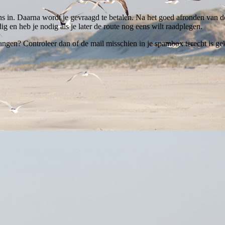
ns in. Daarna wordt je gevraagd te betalen. Na het goed afronden van de
ig en heb je nodig als je later de route nog eens wilt raadplegen.
ngen? Controleer dan of de mail misschien in je spambox terecht is gek