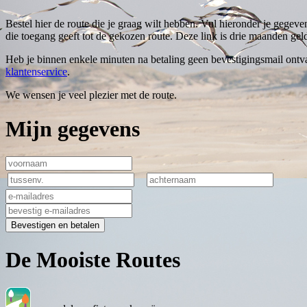
Bestel hier de route die je graag wilt hebben. Vul hieronder je gegeve
die toegang geeft tot de gekozen route. Deze link is drie maanden geld
Heb je binnen enkele minuten na betaling geen bevestigingsmail ontva
klantenservice
.
We wensen je veel plezier met de route.
Mijn gegevens
Bevestigen en betalen
De Mooiste Routes