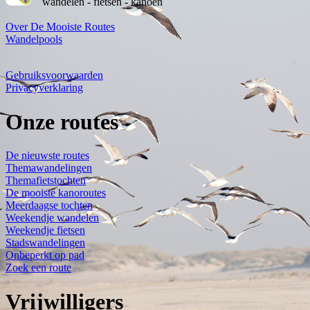
wandelen - fietsen - kanoën
Over De Mooiste Routes
Wandelpools
Gebruiksvoorwaarden
Privacyverklaring
Onze routes
De nieuwste routes
Themawandelingen
Themafietstochten
De mooiste kanoroutes
Meerdaagse tochten
Weekendje wandelen
Weekendje fietsen
Stadswandelingen
Onbeperkt op pad
Zoek een route
Vrijwilligers