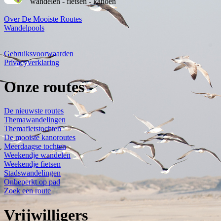
wandelen - fietsen - kanoën
Over De Mooiste Routes
Wandelpools
Gebruiksvoorwaarden
Privacyverklaring
Onze routes
De nieuwste routes
Themawandelingen
Themafietstochten
De mooiste kanoroutes
Meerdaagse tochten
Weekendje wandelen
Weekendje fietsen
Stadswandelingen
Onbeperkt op pad
Zoek een route
Vrijwilligers