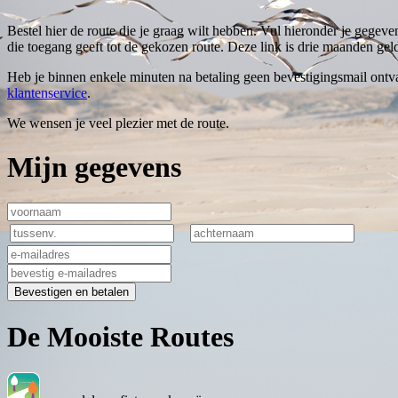
Bestel hier de route die je graag wilt hebben. Vul hieronder je gegeve
die toegang geeft tot de gekozen route. Deze link is drie maanden geld
Heb je binnen enkele minuten na betaling geen bevestigingsmail ontva
klantenservice
.
We wensen je veel plezier met de route.
Mijn gegevens
Bevestigen en betalen
De Mooiste Routes