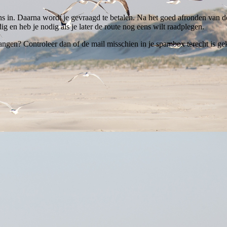
ns in. Daarna wordt je gevraagd te betalen. Na het goed afronden van de
ig en heb je nodig als je later de route nog eens wilt raadplegen.
ngen? Controleer dan of de mail misschien in je spambox terecht is gek