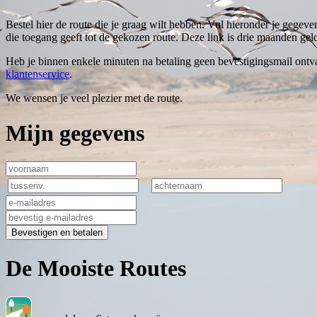
Bestel hier de route die je graag wilt hebben. Vul hieronder je gegeve
die toegang geeft tot de gekozen route. Deze link is drie maanden geld
Heb je binnen enkele minuten na betaling geen bevestigingsmail ontva
klantenservice
.
We wensen je veel plezier met de route.
Mijn gegevens
Bevestigen en betalen
De Mooiste Routes