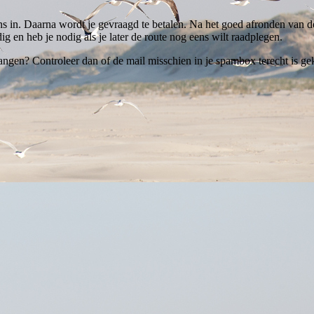
ns in. Daarna wordt je gevraagd te betalen. Na het goed afronden van de
ig en heb je nodig als je later de route nog eens wilt raadplegen.
ngen? Controleer dan of de mail misschien in je spambox terecht is gek