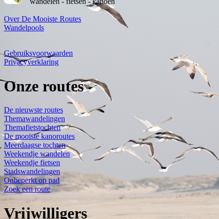
wandelen - fietsen - kanoën
Over De Mooiste Routes
Wandelpools
Gebruiksvoorwaarden
Privacyverklaring
Onze routes
De nieuwste routes
Themawandelingen
Themafietstochten
De mooiste kanoroutes
Meerdaagse tochten
Weekendje wandelen
Weekendje fietsen
Stadswandelingen
Onbeperkt op pad
Zoek een route
Vrijwilligers