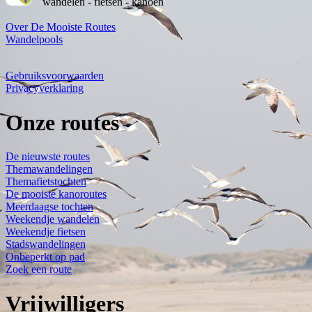
wandelen - fietsen - kanoën
Over De Mooiste Routes
Wandelpools
Gebruiksvoorwaarden
Privacyverklaring
Onze routes
De nieuwste routes
Themawandelingen
Themafietstochten
De mooiste kanoroutes
Meerdaagse tochten
Weekendje wandelen
Weekendje fietsen
Stadswandelingen
Onbeperkt op pad
Zoek een route
Vrijwilligers