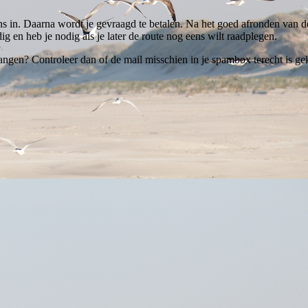
ns in. Daarna wordt je gevraagd te betalen. Na het goed afronden van de
ig en heb je nodig als je later de route nog eens wilt raadplegen.
ngen? Controleer dan of de mail misschien in je spambox terecht is gek