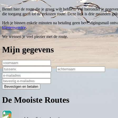
Bestel hier de route die je graag wilt hebben. Vul hieronder je gegeve
die toegang geeft tot de gekozen route. Deze link is drie maanden geld
Heb je binnen enkele minuten na betaling geen bevestigingsmail ontva
klantenservice
.
We wensen je veel plezier met de route.
Mijn gegevens
Bevestigen en betalen
De Mooiste Routes