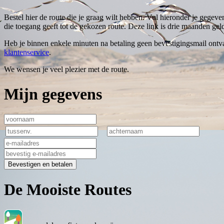
Bestel hier de route die je graag wilt hebben. Vul hieronder je gegeve
die toegang geeft tot de gekozen route. Deze link is drie maanden geld
Heb je binnen enkele minuten na betaling geen bevestigingsmail ontva
klantenservice
.
We wensen je veel plezier met de route.
Mijn gegevens
Bevestigen en betalen
De Mooiste Routes