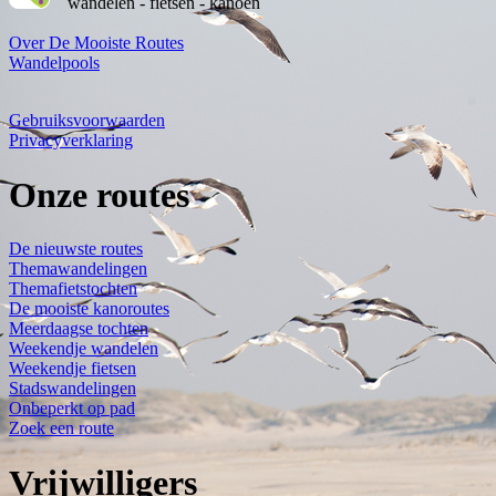
wandelen - fietsen - kanoën
Over De Mooiste Routes
Wandelpools
Gebruiksvoorwaarden
Privacyverklaring
Onze routes
De nieuwste routes
Themawandelingen
Themafietstochten
De mooiste kanoroutes
Meerdaagse tochten
Weekendje wandelen
Weekendje fietsen
Stadswandelingen
Onbeperkt op pad
Zoek een route
Vrijwilligers