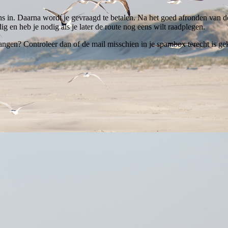
ns in. Daarna wordt je gevraagd te betalen. Na het goed afronden van de
ig en heb je nodig als je later de route nog eens wilt raadplegen.
ngen? Controleer dan of de mail misschien in je spambox terecht is gek