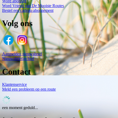
Word abonnee
Word Vriend van De Mooiste Routes
Bestel een cadeau-abonnement
Volg ons
Aanmelden nieuwsbrief
Nieuwsbriefarchief
Contact
Klantenservice
Meld een probleem op een route
een moment geduld...