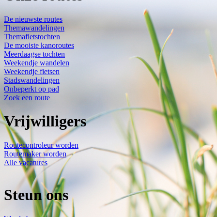
De nieuwste routes
Themawandelingen
Themafietstochten
De mooiste kanoroutes
Meerdaagse tochten
Weekendje wandelen
Weekendje fietsen
Stadswandelingen
Onbeperkt op pad
Zoek een route
Vrijwilligers
Routecontroleur worden
Routemaker worden
Alle vacatures
Steun ons