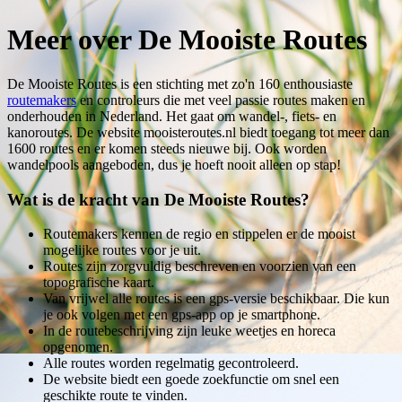
Meer over De Mooiste Routes
De Mooiste Routes is een stichting met zo'n 160 enthousiaste
routemakers
en controleurs die met veel passie routes maken en
onderhouden in Nederland. Het gaat om wandel-, fiets- en
kanoroutes. De website mooisteroutes.nl biedt toegang tot meer dan
1600 routes en er komen steeds nieuwe bij. Ook worden
wandelpools aangeboden, dus je hoeft nooit alleen op stap!
Wat is de kracht van De Mooiste Routes?
Routemakers kennen de regio en stippelen er de mooist
mogelijke routes voor je uit.
Routes zijn zorgvuldig beschreven en voorzien van een
topografische kaart.
Van vrijwel alle routes is een gps-versie beschikbaar. Die kun
je ook volgen met een gps-app op je smartphone.
In de routebeschrijving zijn leuke weetjes en horeca
opgenomen.
Alle routes worden regelmatig gecontroleerd.
De website biedt een goede zoekfunctie om snel een
geschikte route te vinden.