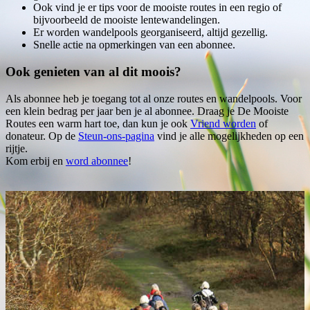
Ook vind je er tips voor de mooiste routes in een regio of
bijvoorbeeld de mooiste lentewandelingen.
Er worden wandelpools georganiseerd, altijd gezellig.
Snelle actie na opmerkingen van een abonnee.
Ook genieten van al dit moois?
Als abonnee heb je toegang tot al onze routes en wandelpools. Voor
een klein bedrag per jaar ben je al abonnee. Draag je De Mooiste
Routes een warm hart toe, dan kun je ook
Vriend worden
of
donateur. Op de
Steun-ons-pagina
vind je alle mogelijkheden op een
rijtje.
Kom erbij en
word abonnee
!