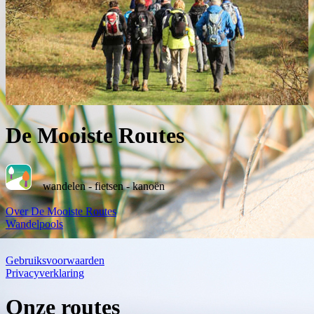
De Mooiste Routes
wandelen - fietsen - kanoën
Over De Mooiste Routes
Wandelpools
Gebruiksvoorwaarden
Privacyverklaring
Onze routes