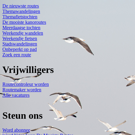
De nieuwste routes
Themawandelingen
Themafietstochten
De mooiste kanoroutes
Meerdaagse tochten
Weekendje wandelen
Weekendje fietsen
Stadswandelingen
Onbeperkt op pad
Zoek een route
Vrijwilligers
Routecontroleur worden
Routemaker worden
Alle vacatures
Steun ons
Word abonnee