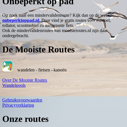
Onbeperkt op pad
Op zoek naar een mindervalidenroute? Kijk dan op de website
onbeperktoppad.nl
. Daar vind je gratis routes voor rolstoel,
rollator, scootmobiel en aangepaste fiets.
Ook de mindervalidenroutes van mooisteroutes.nl zijn daar
ondergebracht.
De Mooiste Routes
wandelen - fietsen - kanoën
Over De Mooiste Routes
Wandelpools
Gebruiksvoorwaarden
Privacyverklaring
Onze routes