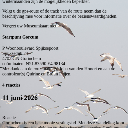
wintermaanden zijn de mogelijkheden beperkter.
Volgt u de gps-route of de track van de route neem dan de
beschrijving mee voor informatie over de bezienswaardigheden.
Vergeet uw Museumkaart niet!
Startpunt Gorcum
P Woonboulevard Spijksepoort
Spijksedijk 24
4702 GN
Gorinchem
coördinaten: N51.83590 E4.98134
Met dank aan de routemaker(s) Joha van den Honert en aan de
controleur(s) Quirine en Bruun Feijen.
4 reacties
11 juni 2026
Reactie
Gorinchem is een hele mooie vestingstad. Met deze wandeling kom
je langs de mooiste plekken en door sfeervolle straatjes. Leuk om