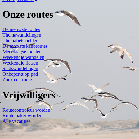
Onze routes
De nieuwste routes
Themawandelingen
Themafietstochten
De mooiste kanoroutes
Meerdaagse tochten
Weekendje wandelen
Weekendje fietsen
Stadswandelingen
Onbeperkt op pad
Zoek een route
Vrijwilligers
Routecontroleur worden
Routemaker worden
Alle vacatures