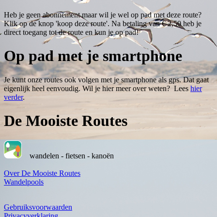
Heb je geen abonnement maar wil je wel op pad met deze route?
Klik op de knop 'koop deze route'. Na betaling van € 2,50 heb je
direct toegang tot de route en kun je op pad!
Op pad met je smartphone
Je kunt onze routes ook volgen met je smartphone als gps. Dat gaat
eigenlijk heel eenvoudig. Wil je hier meer over weten? Lees
hier
verder
.
De Mooiste Routes
wandelen - fietsen - kanoën
Over De Mooiste Routes
Wandelpools
Gebruiksvoorwaarden
Privacyverklaring