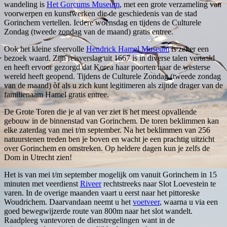
wandeling is
Het Gorcums Museum
, met een grote verzameling van
voorwerpen en kunstwerken die de geschiedenis van de stad
Gorinchem vertellen. Iedere woensdag en tijdens de Culturele
Zondag (tweede zondag van de maand) gratis entree.
Ook het kleine sfeervolle
Hendrick Hamel Museum
is zeker een
bezoek waard. Zijn reisverslag uit 1667 is in diverse talen vertaald
en heeft ervoor gezorgd dat Korea haar poorten naar de westerse
wereld heeft geopend. Tijdens de Culturele Zondag (tweede zondag
van de maand) òf als u zich kunt legitimeren als zijnde drager van de
familienaam Hamel gratis entree.
De Grote Toren die je al van ver ziet is het meest opvallende
gebouw in de binnenstad van Gorinchem. De toren beklimmen kan
elke zaterdag van mei t/m september. Na het beklimmen van 256
natuurstenen treden ben je boven en wacht je een prachtig uitzicht
over Gorinchem en omstreken. Op heldere dagen kun je zelfs de
Dom in Utrecht zien!
Het is van mei t/m september mogelijk om vanuit Gorinchem in 15
minuten met veerdienst
Riveer
rechtstreeks naar Slot Loevestein te
varen. In de overige maanden vaart u eerst naar het pittoreske
Woudrichem. Daarvandaan neemt u het
voetveer
, waarna u via een
goed bewegwijzerde route van 800m naar het slot wandelt.
Raadpleeg vantevoren de dienstregelingen want in de