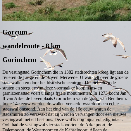
Gorcum
wandelroute - 8 km
Gorinchem
De vestingstad Gorinchem die in 1382 stadsrechten kreeg ligt aan de
rivieren de Linge en de Boven-Merwede. U wandelt over de groene
stadswallen en door het historische centrum. De tocht door de
straten en steegjes van deze voormalige koopmans- en
garnizoensstad voert u langs fraaie monumenten. In 1273 kocht Jan
II van Arkel de havenplaats Gorinchem van de graaf van Bentheim.
In de 14e eeuw werden de wallen versterkt waardoor een echte
stadswal ontstond. Aan het eind van de 16e eeuw waren de
stadsmuren zo verzwakt dat zij werden vervangen door een nieuwe
vestingwal met elf bastions. Deze wal is nog bijna volledig intact.
Ooit had de vestingwal vier stadspoorten: de Arkelpoort, de
Dalempoort, de Waterpoort en de Kanselpoort. Alleen de