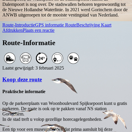
Dalempoort is nog over. De stadswallen behoren tegenwoordig tot
de Nieuwe Hollandse Waterlinie. In 2021 werd Gorinchem door de
ANWB uitgeroepen tot de mooiste vestingstad van Nederland.
Route-Introductie
GPS informatie
RouteBeschrijving
Kaart
Afdrukken
Plaats een reactie
Route-Informatie
Laatst gewijzigd: 3 februari 2025
Koop deze route
Praktische informatie
Op de parkeerplaats van Woonboulevard Spijksepoort kunt u gratis
parkeren. De route is ook op te pakken vanaf NS station
Gorinchem.
In de stad treft u volop gezellige horecagelegenheden.
Een tip voor een museumbezoek dat prima aansluit bij deze