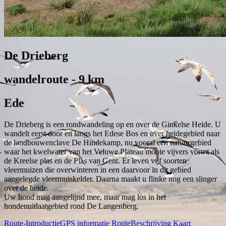
De Drieberg
wandelroute - 9 km
Ede
De Drieberg is een rondwandeling op en over de Ginkelse Heide. U
wandelt eerst door en langs het Edese Bos en over heidegebied naar
de landbouwenclave De Hindekamp, nu vooral een natuurgebied
waar het kwelwater van het Veluwe Plateau mooie vijvers vormt als
de Kreelse plas en de Plas van Gent. Er leven vijf soorten
vleermuizen die overwinteren in een daarvoor in dit gebied
aangelegde vleermuiskelder. Daarna maakt u flinke nog een slinger
over de heide.
Uw hond mag aangelijnd mee, maar mag los in het
hondenuitlaatgebied rond De Langenberg.
Route-Introductie
GPS informatie
RouteBeschrijving
Kaart