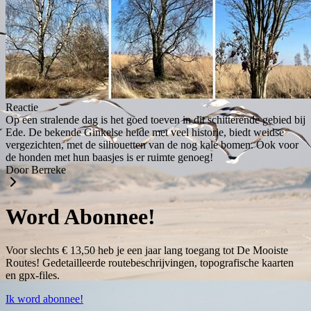
Reactie
Op een stralende dag is het goed toeven in dit schitterende gebied bij
Ede. De bekende Ginkelse heide met veel historie, biedt weidse
vergezichten, met de silhouetten van de nog kale bomen. Ook voor
de honden met hun baasjes is er ruimte genoeg!
Door Berreke
Word Abonnee!
Voor slechts € 13,50 heb je een jaar lang toegang tot De Mooiste
Routes! Gedetailleerde routebeschrijvingen, topografische kaarten
en gpx-files.
Ik word abonnee!