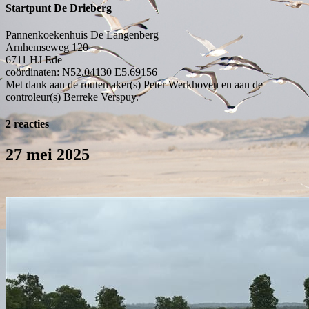
Startpunt De Drieberg
Pannenkoekenhuis De Langenberg
Arnhemseweg 120
6711 HJ
Ede
coördinaten: N52.04130 E5.69156
Met dank aan de routemaker(s) Peter Werkhoven en aan de
controleur(s) Berreke Verspuy.
2 reacties
27 mei 2025