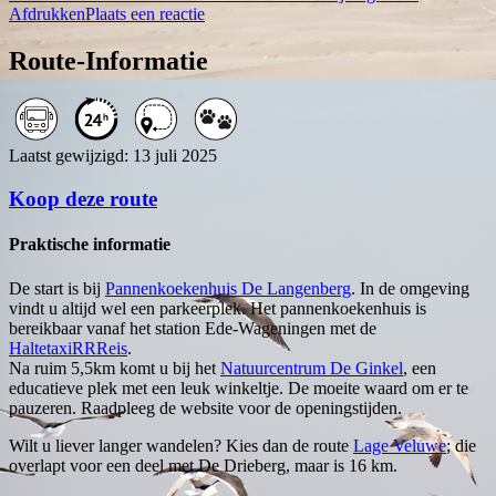
Afdrukken
Plaats een reactie
Route-Informatie
Laatst gewijzigd: 13 juli 2025
Koop deze route
Praktische informatie
De start is bij
Pannenkoekenhuis De Langenberg
. In de omgeving
vindt u altijd wel een parkeerplek. Het pannenkoekenhuis is
bereikbaar vanaf het station Ede-Wageningen met de
HaltetaxiRRReis
.
Na ruim 5,5km komt u bij het
Natuurcentrum De Ginkel
, een
educatieve plek met een leuk winkeltje. De moeite waard om er te
pauzeren. Raadpleeg de website voor de openingstijden.
Wilt u liever langer wandelen? Kies dan de route
Lage Veluwe
; die
overlapt voor een deel met De Drieberg, maar is 16 km.