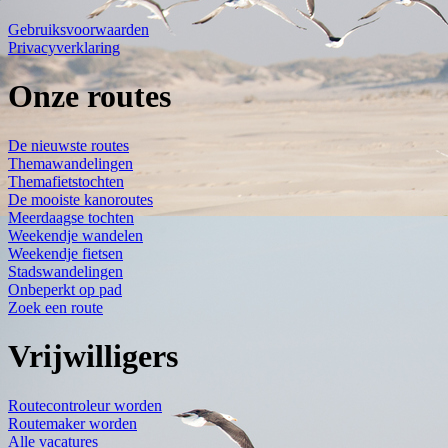
Gebruiksvoorwaarden
Privacyverklaring
Onze routes
De nieuwste routes
Themawandelingen
Themafietstochten
De mooiste kanoroutes
Meerdaagse tochten
Weekendje wandelen
Weekendje fietsen
Stadswandelingen
Onbeperkt op pad
Zoek een route
Vrijwilligers
Routecontroleur worden
Routemaker worden
Alle vacatures