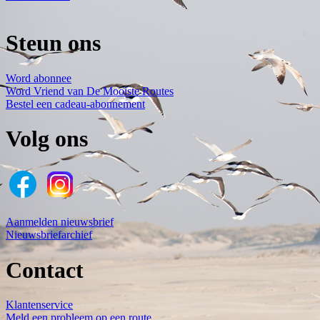
Steun ons
Word abonnee
Word Vriend van De Mooiste Routes
Bestel een cadeau-abonnement
Volg ons
Aanmelden nieuwsbrief
Nieuwsbriefarchief
Contact
Klantenservice
Meld een probleem op een route