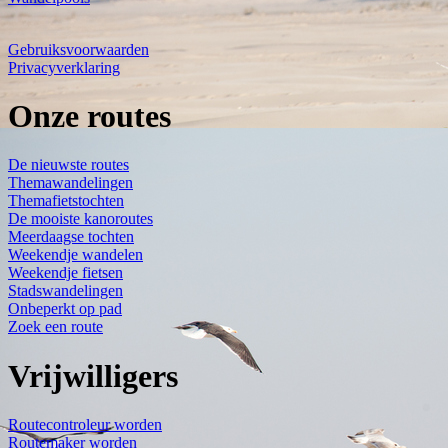
Gebruiksvoorwaarden
Privacyverklaring
Onze routes
De nieuwste routes
Themawandelingen
Themafietstochten
De mooiste kanoroutes
Meerdaagse tochten
Weekendje wandelen
Weekendje fietsen
Stadswandelingen
Onbeperkt op pad
Zoek een route
Vrijwilligers
Routecontroleur worden
Routemaker worden