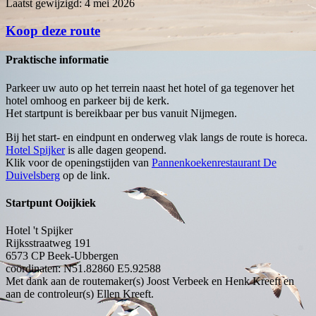
Laatst gewijzigd: 4 mei 2026
Koop deze route
Praktische informatie
Parkeer uw auto op het terrein naast het hotel of ga tegenover het
hotel omhoog en parkeer bij de kerk.
Het startpunt is bereikbaar per bus vanuit Nijmegen.
Bij het start- en eindpunt en onderweg vlak langs de route is horeca.
Hotel Spijker
is alle dagen geopend.
Klik voor de openingstijden van
Pannenkoekenrestaurant De
Duivelsberg
op de link.
Startpunt Ooijkiek
Hotel 't Spijker
Rijksstraatweg 191
6573 CP
Beek-Ubbergen
coördinaten: N51.82860 E5.92588
Met dank aan de routemaker(s) Joost Verbeek en Henk Kreeft en
aan de controleur(s) Ellen Kreeft.