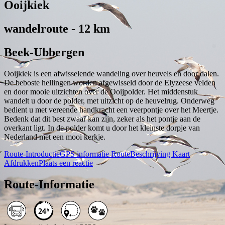
Ooijkiek
wandelroute - 12 km
Beek-Ubbergen
Ooijkiek is een afwisselende wandeling over heuvels en door dalen.
De beboste hellingen worden afgewisseld door de Elyzeese velden
en door mooie uitzichten over de Ooijpolder. Het middenstuk
wandelt u door de polder, met uitzicht op de heuvelrug. Onderweg
bedient u met vereende handkracht een veerpontje over het Meertje.
Bedenk dat dit best zwaar kan zijn, zeker als het pontje aan de
overkant ligt. In de polder komt u door het kleinste dorpje van
Nederland met een mooi kerkje.
Route-Introductie
GPS informatie
RouteBeschrijving
Kaart
Afdrukken
Plaats een reactie
Route-Informatie