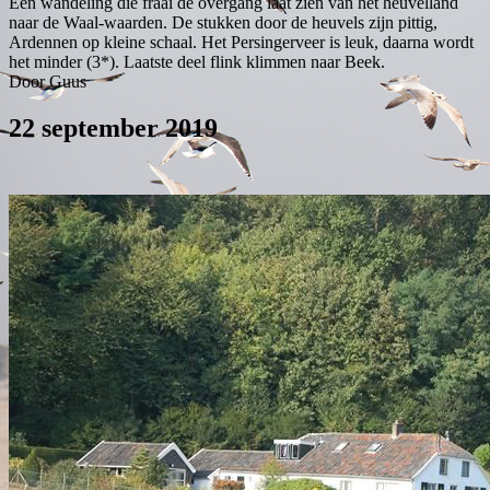
Een wandeling die fraai de overgang laat zien van het heuvelland
naar de Waal-waarden. De stukken door de heuvels zijn pittig,
Ardennen op kleine schaal. Het Persingerveer is leuk, daarna wordt
het minder (3*). Laatste deel flink klimmen naar Beek.
Door Guus
22 september 2019