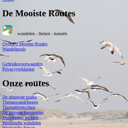
De Mooiste Routes
wandelen - fietsen - kanoën
Over De Mooiste Routes
Wandelpools
Gebruiksvoorwaarden
Privacyverklaring
Onze routes
De nieuwste routes
Themawandelingen
Themafietstochten
De mooiste kanoroutes
Meerdaagse tochten
Weekendje wandelen
Weekendje fietsen