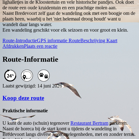
lighalletjes in de Kloostertuin en vele historische pandjes. Ook doet
de route een oude kruidentuin en een prachtige molen aan.
Naast Bredevoort zelf gaat de wandeling ook met een boogje om de
plaats heen, waarbij u het 'niet helemaal droog houdt' want u
wandelt daar langs water.
Een wandeling geschikt voor elk seizoen en voor groot en klein.
Route-Introductie
GPS informatie
RouteBeschrijving
Kaart
Afdrukken
Plaats een reactie
Route-Informatie
Laatst gewijzigd: 14 juni 2026
Koop deze route
Praktische informatie
U kunt de auto (schuin) tegenover
Restaurant Bertram
parkeren.
Naast de horeca bij de start komt u tijdens de wandeling in
Bredevoort langs diverse horecagelegenheden, met en zonder terras.