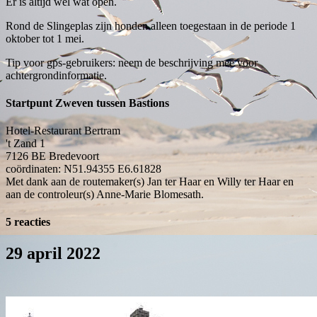
Er is altijd wel wat open.
Rond de Slingeplas zijn honden alleen toegestaan in de periode 1
oktober tot 1 mei.
Tip voor gps-gebruikers: neem de beschrijving mee voor
achtergrondinformatie.
Startpunt Zweven tussen Bastions
Hotel-Restaurant Bertram
't Zand 1
7126 BE
Bredevoort
coördinaten: N51.94355 E6.61828
Met dank aan de routemaker(s) Jan ter Haar en Willy ter Haar en
aan de controleur(s) Anne-Marie Blomesath.
5 reacties
29 april 2022