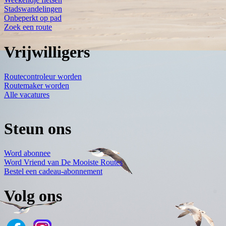
Stadswandelingen
Onbeperkt op pad
Zoek een route
Vrijwilligers
Routecontroleur worden
Routemaker worden
Alle vacatures
Steun ons
Word abonnee
Word Vriend van De Mooiste Routes
Bestel een cadeau-abonnement
Volg ons