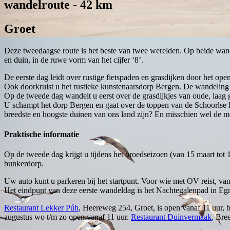
wandelroute - 42 km
Groet
Deze tweedaagse route is het beste van twee werelden. Op beide wand
en duin, in de ruwe vorm van het cijfer ‘8’.
De eerste dag leidt over rustige fietspaden en grasdijken door het 
Ook doorkruist u het rustieke kunstenaarsdorp Bergen. De wandelin
Op de tweede dag wandelt u eerst over de grasdijkjes van oude, laag 
U schampt het dorp Bergen en gaat over de toppen van de Schoorlse D
breedste en hoogste duinen van ons land zijn? En misschien wel de m
Praktische informatie
Op de tweede dag krijgt u tijdens het broedseizoen (van 15 maart tot 1
bunkerdorp.
Uw auto kunt u parkeren bij het startpunt. Voor wie met OV reist, van
Het eindpunt van deze eerste wandeldag is het Nachtegalenpad in Eg
Restaurant Lekker Púh
, Heereweg 254, Groet, is open vanaf 11 uur,
augustus wo t/m zo open vanaf 11 uur.
Restaurant Duinvermaak
, Bre