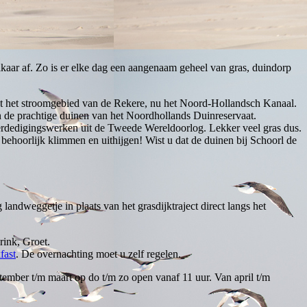
kaar af. Zo is er elke dag een aangenaam geheel van gras, duindorp
lgt het stroomgebied van de Rekere, nu het Noord-Hollandsch Kanaal.
 de prachtige duinen van het Noordhollands Duinreservaat.
 verdedigingswerken uit de Tweede Wereldoorlog. Lekker veel gras dus.
ehoorlijk klimmen en uithijgen! Wist u dat de duinen bij Schoorl de
landweggetje in plaats van het grasdijktraject direct langs het
rink, Groet.
fast
. De overnachting moet u zelf regelen.
ember t/m maart op do t/m zo open vanaf 11 uur. Van april t/m