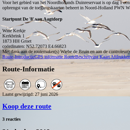
Voor het gebied van het Noordhollands Duinreservaat is op dag 1 een
opbrengst van de toegangskaarten beheert in Noord-Holland PWN Wate
Startpunt De '8' van Aagtdorp
Witte Kerkje
Kerkbrink 1
1873 HH
Groet
coördinaten: N52.72073 E4.66823
Met dank aan de routemaker(s) Wiebe de Bruin en aan de controleur(s
Route-Introductie
GPS informatie
RouteBeschrijving
Kaart
Afdrukke
Route-Informatie
Laatst gewijzigd: 27 juni 2026
Koop deze route
3 reacties