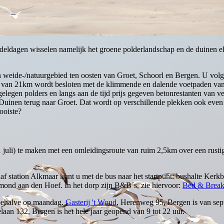
eldagen wisselen namelijk het groene polderlandschap en de duinen el
open weide-/natuurgebied ten oosten van Groet, Schoorl en Bergen. U vo
g van 21km wordt besloten met de klimmende en dalende voetpaden van
gelegen polders en langs aan de tijd prijs gegeven betonrestanten van
uinen terug naar Groet. Dat wordt op verschillende plekken ook even b
ooiste?
 juli) te maken met een omleidingsroute van ruim 2,5km over een rustig 
af station Alkmaar kunt u met de bus naar het startpunt: bushalte Kerkb
mond aan den Hoef. In het dorp zijn B&B´s, zie hiervoor:
Bed & Break
 behalve op maandag.
Gasterij 't Woud
, Herenweg 95, Bergen is van sept
elaan 132, Bergen is het hele jaar geopend van 9 tot 22 uur.