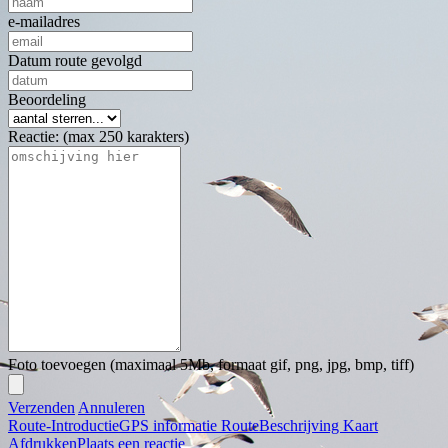
e-mailadres
Datum route gevolgd
Beoordeling
Reactie: (max 250 karakters)
Foto toevoegen (maximaal 5Mb, formaat gif, png, jpg, bmp, tiff)
Verzenden
Annuleren
Route-Introductie
GPS informatie
RouteBeschrijving
Kaart
Afdrukken
Plaats een reactie