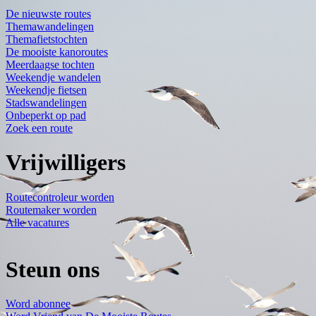
De nieuwste routes
Themawandelingen
Themafietstochten
De mooiste kanoroutes
Meerdaagse tochten
Weekendje wandelen
Weekendje fietsen
Stadswandelingen
Onbeperkt op pad
Zoek een route
Vrijwilligers
Routecontroleur worden
Routemaker worden
Alle vacatures
Steun ons
Word abonnee