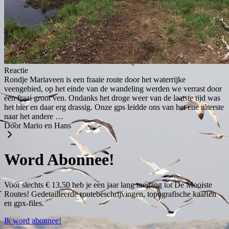
Reactie
Rondje Mariaveen is een fraaie route door het waterrijke
veengebied, op het einde van de wandeling werden we verrast door
een fraai groot ven. Ondanks het droge weer van de laatste tijd was
het hier en daar erg drassig. Onze gps leidde ons van het ene uiterste
naar het andere …
Door Mario en Hans
Word Abonnee!
Voor slechts € 13,50 heb je een jaar lang toegang tot De Mooiste
Routes! Gedetailleerde routebeschrijvingen, topografische kaarten
en gpx-files.
Ik word abonnee!