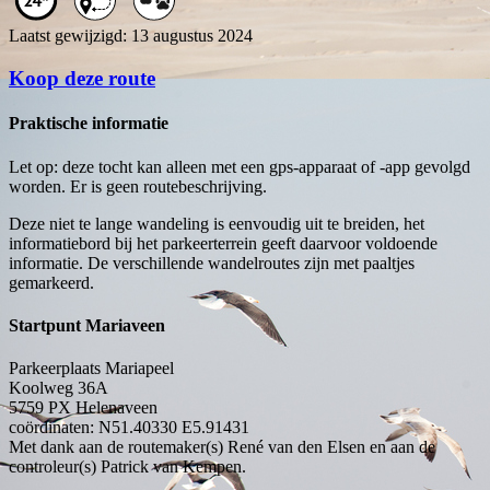
Laatst gewijzigd: 13 augustus 2024
Koop deze route
Praktische informatie
Let op: deze tocht kan alleen met een gps-apparaat of -app gevolgd
worden. Er is geen routebeschrijving.
Deze niet te lange wandeling is eenvoudig uit te breiden, het
informatiebord bij het parkeerterrein geeft daarvoor voldoende
informatie. De verschillende wandelroutes zijn met paaltjes
gemarkeerd.
Startpunt Mariaveen
Parkeerplaats Mariapeel
Koolweg 36A
5759 PX
Helenaveen
coördinaten: N51.40330 E5.91431
Met dank aan de routemaker(s) René van den Elsen en aan de
controleur(s) Patrick van Kempen.