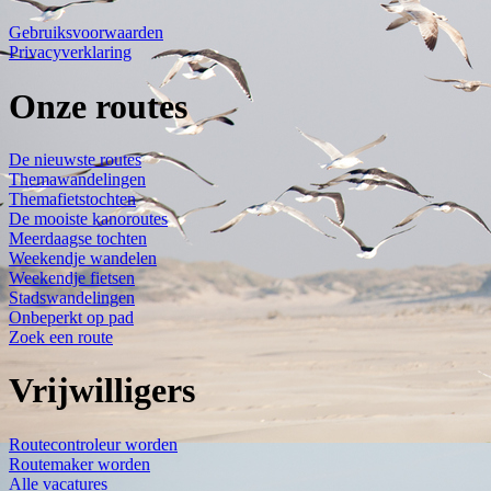
Gebruiksvoorwaarden
Privacyverklaring
Onze routes
De nieuwste routes
Themawandelingen
Themafietstochten
De mooiste kanoroutes
Meerdaagse tochten
Weekendje wandelen
Weekendje fietsen
Stadswandelingen
Onbeperkt op pad
Zoek een route
Vrijwilligers
Routecontroleur worden
Routemaker worden
Alle vacatures