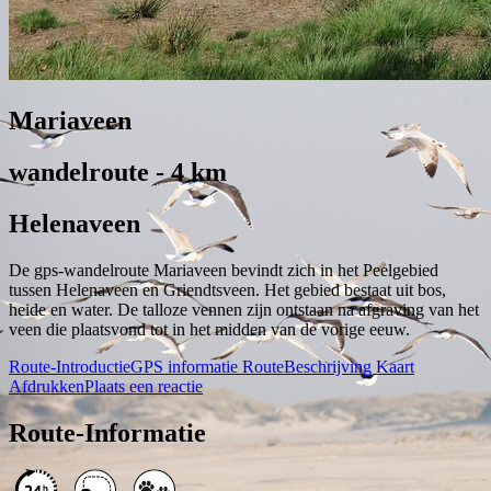
Mariaveen
wandelroute - 4 km
Helenaveen
De gps-wandelroute Mariaveen bevindt zich in het Peelgebied
tussen Helenaveen en Griendtsveen. Het gebied bestaat uit bos,
heide en water. De talloze vennen zijn ontstaan na afgraving van het
veen die plaatsvond tot in het midden van de vorige eeuw.
Route-Introductie
GPS informatie
RouteBeschrijving
Kaart
Afdrukken
Plaats een reactie
Route-Informatie