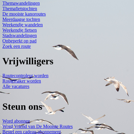
Themawandelingen
Themafietstochten
De mooiste kanoroutes
Meerdaagse tochten
Weekendje wandelen
Weekendje fietsen
Stadswandelingen
Onbeperkt op pad
Zoek een route
Vrijwilligers
Routecontroleur worden
Routemaker worden
Alle vacatures
Steun ons
Word abonnee
Word Vriend van De Mooiste Routes
Bestel een cadeau-abonnement