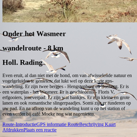
Onder het Wasmeer
wandelroute - 8 km
Holl. Rading
Even eruit, al dan niet met de hond, om van afwisselende natuur en
vogelgeluiden te genieten: dat lukt wel op deze korte gps-
wandeling. Er zijn twee bergjes - Hengstenberg en Bosberg. Er is
een waterplas - het Wasmeer. Er is geschiedenis - Floris V,
erfgooiers, jeneverpad. Er zijn wat bankjes. Er zijn kleine en grote
lanen en ook romantische slingerpaadjes. Soms zijn er runderen op
uw pad. En na afloop van de wandeling kunt u op het station of
even verder bij café Moeke nog wat nagenieten.
Route-Introductie
GPS informatie
RouteBeschrijving
Kaart
Afdrukken
Plaats een reactie