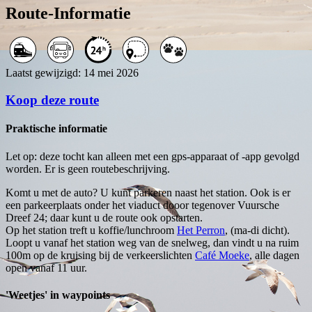
Route-Informatie
Laatst gewijzigd: 14 mei 2026
Koop deze route
Praktische informatie
Let op: deze tocht kan alleen met een gps-apparaat of -app gevolgd
worden. Er is geen routebeschrijving.
Komt u met de auto? U kunt parkeren naast het station. Ook is er
een parkeerplaats onder het viaduct dooor tegenover Vuursche
Dreef 24; daar kunt u de route ook opstarten.
Op het station treft u koffie/lunchroom
Het Perron
, (ma-di dicht).
Loopt u vanaf het station weg van de snelweg, dan vindt u na ruim
100m op de kruising bij de verkeerslichten
Café Moeke
, alle dagen
open vanaf 11 uur.
'Weetjes' in waypoints