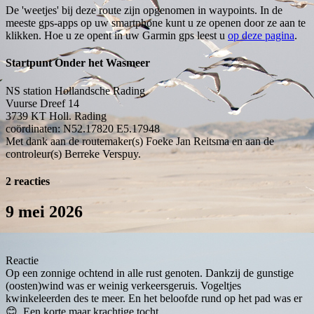
De 'weetjes' bij deze route zijn opgenomen in waypoints. In de
meeste gps-apps op uw smartphone kunt u ze openen door ze aan te
klikken. Hoe u ze opent in uw Garmin gps leest u
op deze pagina
.
Startpunt Onder het Wasmeer
NS station Hollandsche Rading
Vuurse Dreef 14
3739 KT
Holl. Rading
coördinaten: N52.17820 E5.17948
Met dank aan de routemaker(s) Foeke Jan Reitsma en aan de
controleur(s) Berreke Verspuy.
2 reacties
9 mei 2026
Reactie
Op een zonnige ochtend in alle rust genoten. Dankzij de gunstige
(oosten)wind was er weinig verkeersgeruis. Vogeltjes
kwinkeleerden des te meer. En het beloofde rund op het pad was er
😊. Een korte maar krachtige tocht.