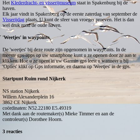
Het
Klederdracht- en visserijmuseum
staat in Spakenburg bij de
haven.
Elk jaar vindt in Spakenburg op de eerste zaterdag van september de
Visserijdag
plaats. U kunt de sfeer van vroeger proeven. Het is dan
wel druk rond de oude haven.
'Weetjes' in waypoints
De 'weetjes' bij deze route zijn opgenomen in waypoints. In de
meeste gps-apps op uw smartphone kunt u ze openen door ze aan te
klikken. Hoe u ze opent in uw Garmin gps leest u wanneer u bij
'Opties' klikt op Gps informatie, en daarna op 'Weetjes' in de gps.
Startpunt Ruim rond Nijkerk
NS station Nijkerk
Willem Alexanderplein 16
3862 CE
Nijkerk
coördinaten: N52.22180 E5.49319
Met dank aan de routemaker(s) Mieke Timmer en aan de
controleur(s) Dorothee Hoorn.
3 reacties