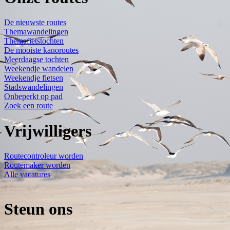
De nieuwste routes
Themawandelingen
Themafietstochten
De mooiste kanoroutes
Meerdaagse tochten
Weekendje wandelen
Weekendje fietsen
Stadswandelingen
Onbeperkt op pad
Zoek een route
Vrijwilligers
Routecontroleur worden
Routemaker worden
Alle vacatures
Steun ons