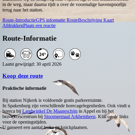
in de weg, maar daarna rijdt u over de voormalige havenspoorlijn
terug naar het station.
Route-Introductie
GPS informatie
RouteBeschrijving
Kaart
Afdrukken
Plaats een reactie
Route-Informatie
Laatst gewijzigd: 30 april 2026
Koop deze route
Praktische informatie
Bij station Nijkerk is voldoende gratis parkeerruimte.
In Spakenburg zijn verschillende horecagelegenheden. Ook vindt u
horeca bij
Landwinkel De Maaneschijn
in Appel en bij het
bezoekerscentrum bij
Stoomgemaal Arkhemheen
. Klik op de links
voor de openingstijden.
U passeert een aantal leuke picknickplaatsen.