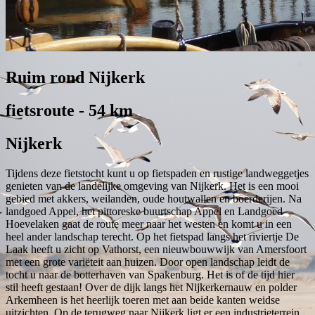
Ruim rond Nijkerk
fietsroute - 54 km
Nijkerk
Tijdens deze fietstocht kunt u op fietspaden en rustige landweggetjes
genieten van de landelijke omgeving van Nijkerk. Het is een mooi
gebied met akkers, weilanden, oude houtwallen en boerderijen. Na
landgoed Appel, het pittoreske buurtschap Appel en Landgoed
Hoevelaken gaat de route meer naar het westen en komt u in een
heel ander landschap terecht. Op het fietspad langs het riviertje De
Laak heeft u zicht op Vathorst, een nieuwbouwwijk van Amersfoort
met een grote variëteit aan huizen. Door open landschap leidt de
tocht u naar de botterhaven van Spakenburg. Het is of de tijd hier
stil heeft gestaan! Over de dijk langs het Nijkerkernauw en polder
Arkemheen is het heerlijk toeren met aan beide kanten weidse
uitzichten. Op de terugweg naar Nijkerk ligt er een industrieterrein