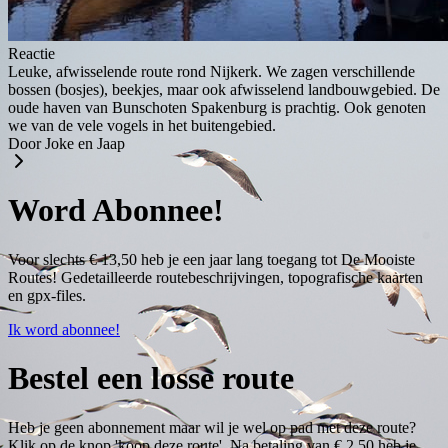
Reactie
Leuke, afwisselende route rond Nijkerk. We zagen verschillende
bossen (bosjes), beekjes, maar ook afwisselend landbouwgebied. De
oude haven van Bunschoten Spakenburg is prachtig. Ook genoten
we van de vele vogels in het buitengebied.
Door Joke en Jaap
Word Abonnee!
Voor slechts € 13,50 heb je een jaar lang toegang tot De Mooiste
Routes! Gedetailleerde routebeschrijvingen, topografische kaarten
en gpx-files.
Ik word abonnee!
Bestel een losse route
Heb je geen abonnement maar wil je wel op pad met deze route?
Klik op de knop 'koop deze route'. Na betaling van € 2,50 heb je