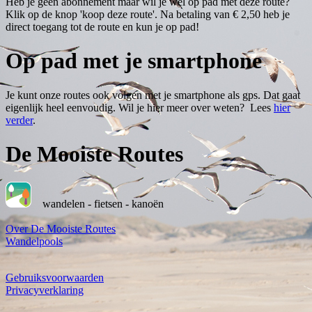
Heb je geen abonnement maar wil je wel op pad met deze route?
Klik op de knop 'koop deze route'. Na betaling van € 2,50 heb je
direct toegang tot de route en kun je op pad!
Op pad met je smartphone
Je kunt onze routes ook volgen met je smartphone als gps. Dat gaat
eigenlijk heel eenvoudig. Wil je hier meer over weten? Lees
hier
verder
.
De Mooiste Routes
wandelen - fietsen - kanoën
Over De Mooiste Routes
Wandelpools
Gebruiksvoorwaarden
Privacyverklaring