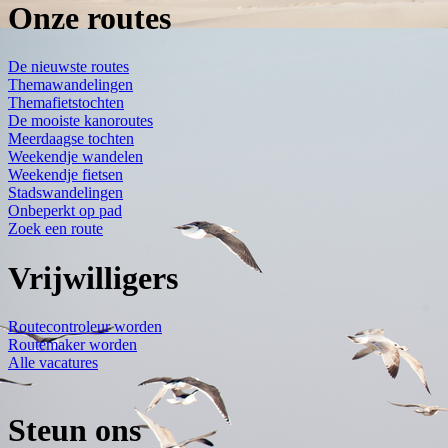
Onze routes
De nieuwste routes
Themawandelingen
Themafietstochten
De mooiste kanoroutes
Meerdaagse tochten
Weekendje wandelen
Weekendje fietsen
Stadswandelingen
Onbeperkt op pad
Zoek een route
Vrijwilligers
Routecontroleur worden
Routemaker worden
Alle vacatures
Steun ons