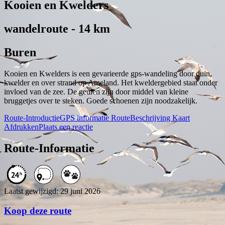
Kooien en Kwelders
wandelroute - 14 km
Buren
Kooien en Kwelders is een gevarieerde gps-wandeling door duin,
kwelder en over strand op Ameland. Het kweldergebied staat onder
invloed van de zee. De geulen zijn door middel van kleine
bruggetjes over te steken. Goede schoenen zijn noodzakelijk.
Route-Introductie
GPS informatie
RouteBeschrijving
Kaart
Afdrukken
Plaats een reactie
Route-Informatie
Laatst gewijzigd: 29 juni 2026
Koop deze route