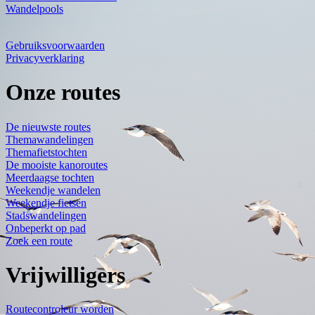
Wandelpools
Gebruiksvoorwaarden
Privacyverklaring
Onze routes
De nieuwste routes
Themawandelingen
Themafietstochten
De mooiste kanoroutes
Meerdaagse tochten
Weekendje wandelen
Weekendje fietsen
Stadswandelingen
Onbeperkt op pad
Zoek een route
Vrijwilligers
Routecontroleur worden