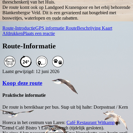
theeschenkerij van het Huis.
De route komt ook op Landgoed Kranengoor en het erbij behorende
Blankenbergse Veld. Dit is een gevarieerd nat bosgebied met
bosweitjes, waterlopen en oude rabatten.
Route-Introductie
GPS informatie
RouteBeschrijving
Kaart
Afdrukken
Plaats een reactie
Route-Informatie
Laatst gewijzigd: 12 juni 2026
Koop deze route
Praktische informatie
De route is bereikbaar per bus. Stap uit bij halte: Dorpsstraat / Kern
Laren.
Horeca in het centrum van Laren:
Café Restaurant Witkamp
en
Grand Café Bistro 't Langenbaergh (tijdelijk gesloten).