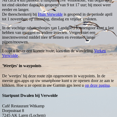
Na circa 4 km passeert u rustpunt Erve Vennekotte, van begin april
tot eind oktober dagelijks geopend van 9 tot 17 uur; bij mooi weer
eerder en langer.
De theeschenkerij bij
Huis Verwolde
is geopend in de periode april
tot 1 november; op maandag, dinsdag en vrijdag gesloten.
In de vochtige rabattenbosjes van Landgoed Kranengoor kunt u last
hebben van muggen en andere insecten. Vergeet niet een
insectenwerend middel mee te nemen en eventueel lange
pijpen/mouwen.
Loopt u liever een kortere route, kies dan de wandeling
Verken
Verwolde
.
'Weetjes' in waypoints
De 'weetjes' bij deze route zijn opgenomen in waypoints. In de
meeste gps-apps op uw smartphone kunt u ze openen door ze aan te
klikken. Hoe u ze opent in uw Garmin gps leest u
op deze pagina
.
Startpunt Dwalen bij Verwolde
Café Restaurant Witkamp
Dorpsstraat 8
7245 AK
Laren (Lochem)