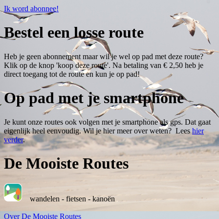
Ik word abonnee!
Bestel een losse route
Heb je geen abonnement maar wil je wel op pad met deze route?
Klik op de knop 'koop deze route'. Na betaling van € 2,50 heb je
direct toegang tot de route en kun je op pad!
Op pad met je smartphone
Je kunt onze routes ook volgen met je smartphone als gps. Dat gaat
eigenlijk heel eenvoudig. Wil je hier meer over weten? Lees
hier
verder
.
De Mooiste Routes
wandelen - fietsen - kanoën
Over De Mooiste Routes