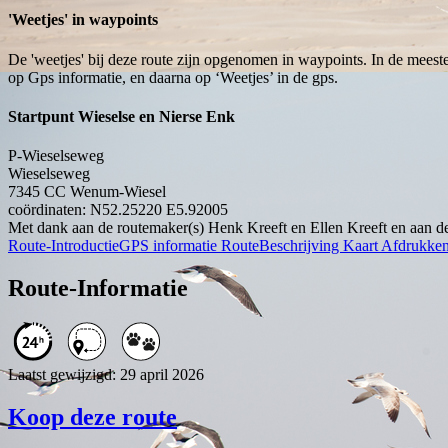
'Weetjes' in waypoints
De 'weetjes' bij deze route zijn opgenomen in waypoints. In de meest
op Gps informatie, en daarna op ‘Weetjes’ in de gps.
Startpunt Wieselse en Nierse Enk
P-Wieselseweg
Wieselseweg
7345 CC
Wenum-Wiesel
coördinaten: N52.25220 E5.92005
Met dank aan de routemaker(s) Henk Kreeft en Ellen Kreeft en aan de
Route-Introductie
GPS informatie
RouteBeschrijving
Kaart
Afdrukke
Route-Informatie
Laatst gewijzigd: 29 april 2026
Koop deze route