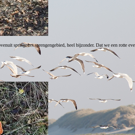
bovenuit springt het sprengengebied, heel bijzonder. Dat we een rotte e