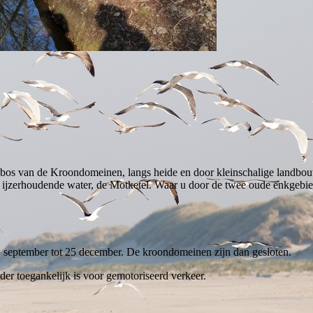
 bos van de Kroondomeinen, langs heide en door kleinschalige landbou
 ijzerhoudende water, de Motketel. Waar u door de twee oude enkgebie
5 september tot 25 december. De kroondomeinen zijn dan gesloten.
der toegankelijk is voor gemotoriseerd verkeer.