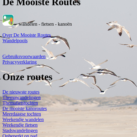
De Mooiste Routes
wandelen - fietsen - kanoën
Over De Mooiste Routes
Wandelpools
Gebruiksvoorwaarden
Privacyverklaring
Onze routes
De nieuwste routes
Themawandelingen
Themafietstochten
De mooiste kanoroutes
Meerdaagse tochten
Weekendje wandelen
Weekendje fietsen
Stadswandelingen
Onbeperkt op pad