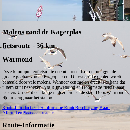
Molens rond de Kagerplas
fietsroute - 36 km
Warmond
Deze knooppuntenfietsroute neemt u mee door de omliggende
groene polders van de Kagerplassen. Dit waterrijke gebied wordt
bemaald door vele molens. Wanneer een molen draait is er kans dat
u hem kunt bezoeken. Via Rijpwetering en Hoogmade fietst u naar
Leiden. U neemt een kijkje in deze bruisende stad. Door Warmond
rijdt u terug naar het station.
Route-Introductie
GPS informatie
RouteBeschrijving
Kaart
Afdrukken
Plaats een reactie
Route-Informatie