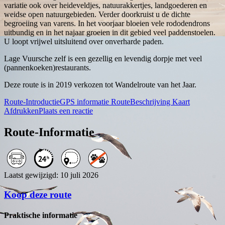
variatie ook over heideveldjes, natuurakkertjes, landgoederen en
weidse open natuurgebieden. Verder doorkruist u de dichte
begroeiing van varens. In het voorjaar bloeien vele rododendrons
uitbundig en in het najaar groeien in dit gebied veel paddenstoelen.
U loopt vrijwel uitsluitend over onverharde paden.
Lage Vuursche zelf is een gezellig en levendig dorpje met veel
(pannenkoeken)restaurants.
Deze route is in 2019 verkozen tot Wandelroute van het Jaar.
Route-Introductie
GPS informatie
RouteBeschrijving
Kaart
Afdrukken
Plaats een reactie
Route-Informatie
Laatst gewijzigd: 10 juli 2026
Koop deze route
Praktische informatie