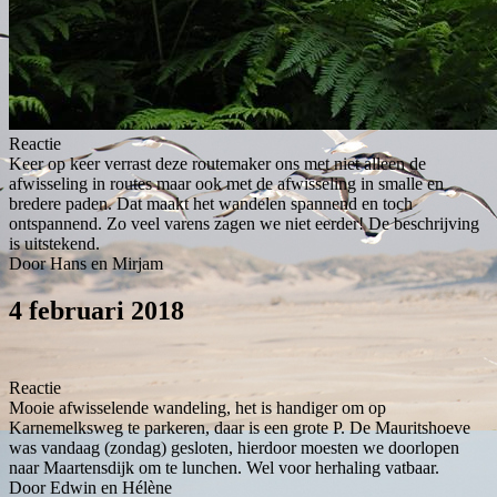
Reactie
Keer op keer verrast deze routemaker ons met niet alleen de
afwisseling in routes maar ook met de afwisseling in smalle en
bredere paden. Dat maakt het wandelen spannend en toch
ontspannend. Zo veel varens zagen we niet eerder! De beschrijving
is uitstekend.
Door Hans en Mirjam
4 februari 2018
Reactie
Mooie afwisselende wandeling, het is handiger om op
Karnemelksweg te parkeren, daar is een grote P. De Mauritshoeve
was vandaag (zondag) gesloten, hierdoor moesten we doorlopen
naar Maartensdijk om te lunchen. Wel voor herhaling vatbaar.
Door Edwin en Hélène