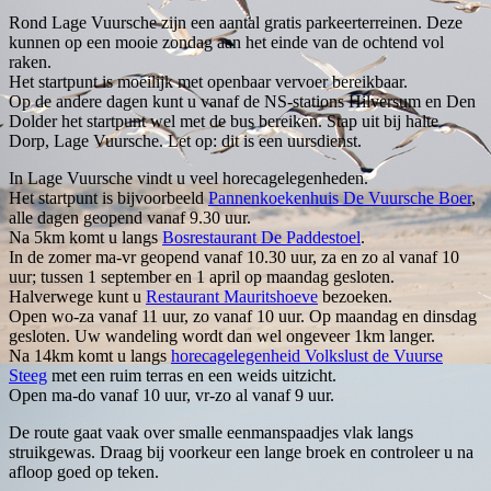
Rond Lage Vuursche zijn een aantal gratis parkeerterreinen. Deze
kunnen op een mooie zondag aan het einde van de ochtend vol
raken.
Het startpunt is moeilijk met openbaar vervoer bereikbaar.
Op de andere dagen kunt u vanaf de NS-stations Hilversum en Den
Dolder het startpunt wel met de bus bereiken. Stap uit bij halte
Dorp, Lage Vuursche. Let op: dit is een uursdienst.
In Lage Vuursche vindt u veel horecagelegenheden.
Het startpunt is bijvoorbeeld
Pannenkoekenhuis De Vuursche Boer
,
alle dagen geopend vanaf 9.30 uur.
Na 5km komt u langs
Bosrestaurant De Paddestoel
.
In de zomer ma-vr geopend vanaf 10.30 uur, za en zo al vanaf 10
uur; tussen 1 september en 1 april op maandag gesloten.
Halverwege kunt u
Restaurant Mauritshoeve
bezoeken.
Open wo-za vanaf 11 uur, zo vanaf 10 uur. Op maandag en dinsdag
gesloten. Uw wandeling wordt dan wel ongeveer 1km langer.
Na 14km komt u langs
horecagelegenheid Volkslust de Vuurse
Steeg
met een ruim terras en een weids uitzicht.
Open ma-do vanaf 10 uur, vr-zo al vanaf 9 uur.
De route gaat vaak over smalle eenmanspaadjes vlak langs
struikgewas. Draag bij voorkeur een lange broek en controleer u na
afloop goed op teken.