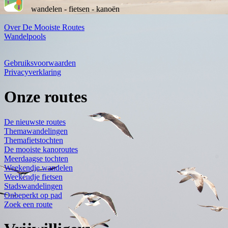
wandelen - fietsen - kanoën
Over De Mooiste Routes
Wandelpools
Gebruiksvoorwaarden
Privacyverklaring
Onze routes
De nieuwste routes
Themawandelingen
Themafietstochten
De mooiste kanoroutes
Meerdaagse tochten
Weekendje wandelen
Weekendje fietsen
Stadswandelingen
Onbeperkt op pad
Zoek een route