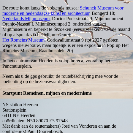
De route komt langs de volgende musea:
Schunck Museum voor
moderne en hedendaagse kunst en architectuur
, Bongerd 18;
Nederlands Mijnmuseum
, Doctor Poelsstraat 29; Mijnmonument
Oranje-Nassau I, Mijnmuseumpad 2, onderdeel van het
Mijnmuseum en beperkt te bezoeken (eerste weekend van de maand
of op afspraak via het Mijnmuseum);
Het Romeins Museum
, Coriovallumstraat 9 (tot 2027 gesloten
wegens nieuwbouw, maar tijdelijk is er een expositie in Pop-up Het
Romeins Museum, Raadhuisplein 20).
In het centrum van Heerlen is volop horeca, vooral op het
Pancratiusplein.
Neem als u de gps gebruikt, de routebeschrijving mee voor de
toelichting op de bezienswaardigheden.
Startpunt Romeinen, mijnen en modernisme
NS station Heerlen
Stationsplein
6411 NE
Heerlen
coördinaten: N50.89070 E5.97548
Met dank aan de routemaker(s) José van Vonderen en aan de
controleur(s) Paul Doorenbosch.