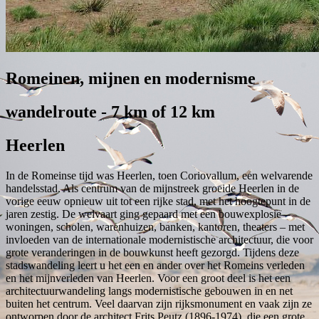
Romeinen, mijnen en modernisme
wandelroute - 7 km of 12 km
Heerlen
In de Romeinse tijd was Heerlen, toen Coriovallum, een welvarende
handelsstad. Als centrum van de mijnstreek groeide Heerlen in de
vorige eeuw opnieuw uit tot een rijke stad, met het hoogtepunt in de
jaren zestig. De welvaart ging gepaard met een bouwexplosie –
woningen, scholen, warenhuizen, banken, kantoren, theaters – met
invloeden van de internationale modernistische architectuur, die voor
grote veranderingen in de bouwkunst heeft gezorgd. Tijdens deze
stadswandeling leert u het een en ander over het Romeins verleden
en het mijnverleden van Heerlen. Voor een groot deel is het een
architectuurwandeling langs modernistische gebouwen in en net
buiten het centrum. Veel daarvan zijn rijksmonument en vaak zijn ze
ontworpen door de architect Frits Peutz (1896-1974), die een grote