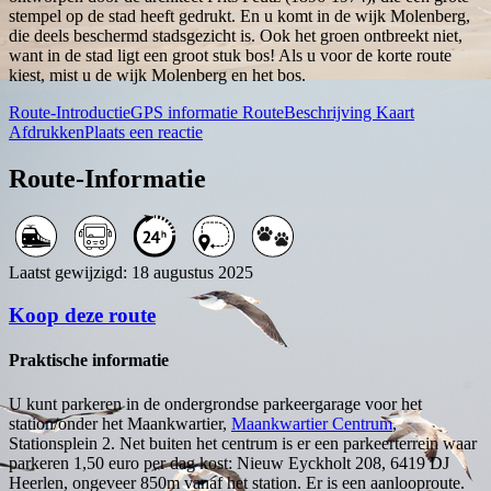
stempel op de stad heeft gedrukt. En u komt in de wijk Molenberg,
die deels beschermd stadsgezicht is. Ook het groen ontbreekt niet,
want in de stad ligt een groot stuk bos! Als u voor de korte route
kiest, mist u de wijk Molenberg en het bos.
Route-Introductie
GPS informatie
RouteBeschrijving
Kaart
Afdrukken
Plaats een reactie
Route-Informatie
Laatst gewijzigd: 18 augustus 2025
Koop deze route
Praktische informatie
U kunt parkeren in de ondergrondse parkeergarage voor het
station/onder het Maankwartier,
Maankwartier Centrum
,
Stationsplein 2. Net buiten het centrum is er een parkeerterrein waar
parkeren 1,50 euro per dag kost: Nieuw Eyckholt 208, 6419 DJ
Heerlen, ongeveer 850m vanaf het station. Er is een aanlooproute.