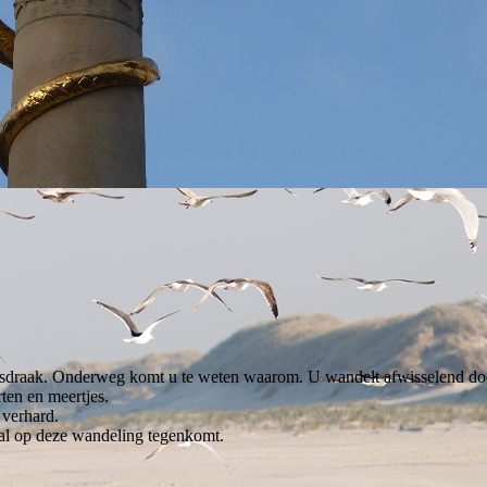
raak. Onderweg komt u te weten waarom. U wandelt afwisselend door 
ten en meertjes.
 verhard.
oal op deze wandeling tegenkomt.