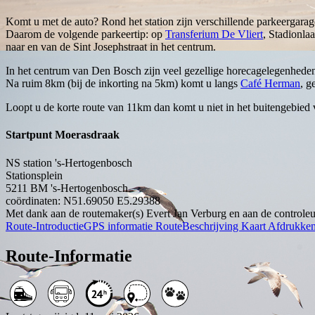
Komt u met de auto? Rond het station zijn verschillende parkeergarage
Daarom de volgende parkeertip: op
Transferium De Vliert
, Stadionla
naar en van de Sint Josephstraat in het centrum.
In het centrum van Den Bosch zijn veel gezellige horecagelegenhede
Na ruim 8km (bij de inkorting na 5km) komt u langs
Café Herman
, g
Loopt u de korte route van 11km dan komt u niet in het buitengebie
Startpunt Moerasdraak
NS station 's-Hertogenbosch
Stationsplein
5211 BM
's-Hertogenbosch
coördinaten: N51.69050 E5.29388
Met dank aan de routemaker(s) Evert Jan Verburg en aan de controleu
Route-Introductie
GPS informatie
RouteBeschrijving
Kaart
Afdrukke
Route-Informatie