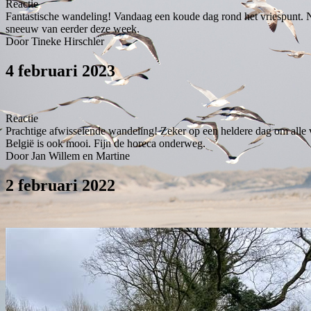
Reactie
Fantastische wandeling! Vandaag een koude dag rond het vriespunt. N
sneeuw van eerder deze week.
Door Tineke Hirschler
4 februari 2023
Reactie
Prachtige afwisselende wandeling! Zeker op een heldere dag om alle 
België is ook mooi. Fijn de horeca onderweg.
Door Jan Willem en Martine
2 februari 2022