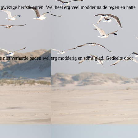
nwezige herfstkleuren. Wel heel erg veel modder na de regen en natte
de niet verharde paden wel erg modderig en soms glad. Gedeelte door