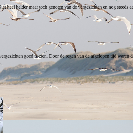
iet heel helder maar toch genoten van de vergezichten en nog steeds aa
vergezichten goed te zien. Door de regen van de afgelopen tijd waren 