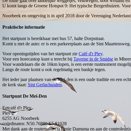
De route gaat over landelijke weggetjes, veldwegen, door weiland en 
U komt langs de Groene Hotspot 9: Het typische Bergenhuizen. Voor 
Noorbeek en omgeving is in april 2018 door de Vereniging Nederlan
Praktische informatie
Het startpunt is bereikbaar met bus 57, halte Dorpstraat.
Komt u met de auto: er is een parkeerplaats aan de Sint Maartensweg. O
Voor openingstijden van het startpunt zie
Café d'r Pley
.
Voor een horecastop kunt u terecht bij
Taverne in de Smidse
in Mheer
Voor wandelaars die de 16km lopen, is een eerste rustmoment mogelij
Langs de route komt u ook regelmatig een bankje tegen.
Het ieder jaar plaatsen van de Mei-den is een oude traditie en een ec
de kerk staat:
Sint Gerlachusden
.
Startpunt De Mei-Den
Eetcafé d'r Pley
Pley 2
6255 AG
Noorbeek
coördinaten: N50.76880 E5.81028
Met dank aan de routemaker(s) Lenie Damsma en aan de controleur(s)