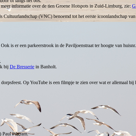
door of langs het bos.
meer informatie over de tien Groene Hotspots in Zuid-Limburg, zie:
G
ds Cultuurlandschap (VNC) benoemd tot het eerste icoonlandschap van 
ok is er een parkeerstrook in de Paviljoenstraat ter hoogte van huisnr.
.
k bij
De Bresserie
in Banholt.
ht dorpsfeest. Op YouTube is een filmpje te zien over wat er allemaal b
 Paul Pilgram.