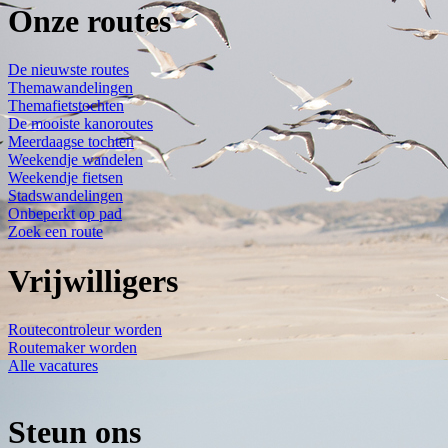
Onze routes
De nieuwste routes
Themawandelingen
Themafietstochten
De mooiste kanoroutes
Meerdaagse tochten
Weekendje wandelen
Weekendje fietsen
Stadswandelingen
Onbeperkt op pad
Zoek een route
Vrijwilligers
Routecontroleur worden
Routemaker worden
Alle vacatures
Steun ons