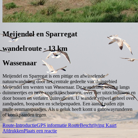
Meijendel en Sparregat
wandelroute - 13 km
Wassenaar
Meijendel en Sparregat is een pittige en afwisselende
natuurwandeling door het centrale gedeelte van duingebied
Meijendel ten westen van Wassenaar. De wandeling voert u langs
duinmeertjes en twee vogelkijkschermen, over vier uitzichtduinen en
door bossen en verlaten duinvalleien. U wandelt vrijwel geheel over
zandpaden, bospaden en schelpenpaden. Een aantal paden zijn
mulle eenmanspaadjes. Als u geluk heeft komt u gallowayrunderen
of konikpaarden tegen.
Route-Introductie
GPS informatie
RouteBeschrijving
Kaart
Afdrukken
Plaats een reactie