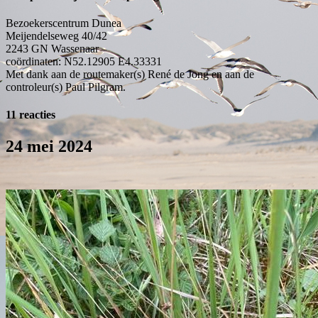
Bezoekerscentrum Dunea
Meijendelseweg 40/42
2243 GN
Wassenaar
coördinaten: N52.12905 E4.33331
Met dank aan de routemaker(s) René de Jong en aan de
controleur(s) Paul Pilgram.
11 reacties
24 mei 2024