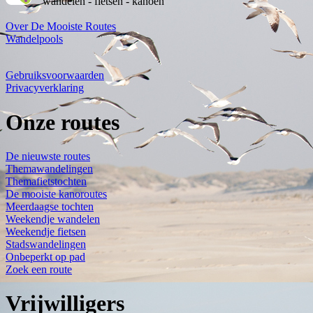
wandelen - fietsen - kanoën
Over De Mooiste Routes
Wandelpools
Gebruiksvoorwaarden
Privacyverklaring
Onze routes
De nieuwste routes
Themawandelingen
Themafietstochten
De mooiste kanoroutes
Meerdaagse tochten
Weekendje wandelen
Weekendje fietsen
Stadswandelingen
Onbeperkt op pad
Zoek een route
Vrijwilligers