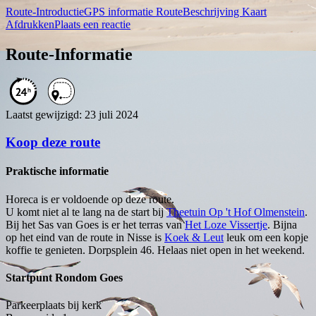
Route-Introductie
GPS informatie
RouteBeschrijving
Kaart
Afdrukken
Plaats een reactie
Route-Informatie
Laatst gewijzigd: 23 juli 2024
Koop deze route
Praktische informatie
Horeca is er voldoende op deze route.
U komt niet al te lang na de start bij
Theetuin Op 't Hof Olmenstein
.
Bij het Sas van Goes is er het terras van
Het Loze Vissertje
. Bijna
op het eind van de route in Nisse is
Koek & Leut
leuk om een kopje
koffie te genieten. Dorpsplein 46. Helaas niet open in het weekend.
Startpunt Rondom Goes
Parkeerplaats bij kerk