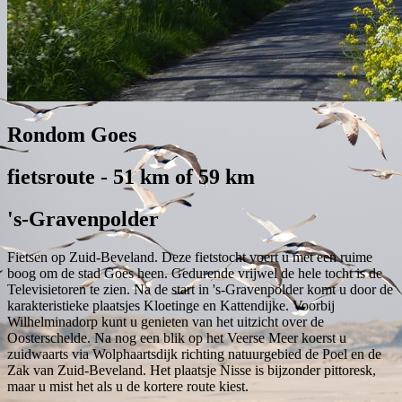
Rondom Goes
fietsroute - 51 km of 59 km
's-Gravenpolder
Fietsen op Zuid-Beveland. Deze fietstocht voert u met een ruime
boog om de stad Goes heen. Gedurende vrijwel de hele tocht is de
Televisietoren te zien. Na de start in 's-Gravenpolder komt u door de
karakteristieke plaatsjes Kloetinge en Kattendijke. Voorbij
Wilhelminadorp kunt u genieten van het uitzicht over de
Oosterschelde. Na nog een blik op het Veerse Meer koerst u
zuidwaarts via Wolphaartsdijk richting natuurgebied de Poel en de
Zak van Zuid-Beveland. Het plaatsje Nisse is bijzonder pittoresk,
maar u mist het als u de kortere route kiest.