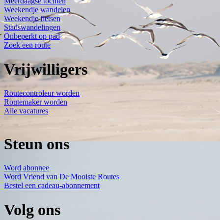
Meerdaagse tochten
Weekendje wandelen
Weekendje fietsen
Stadswandelingen
Onbeperkt op pad
Zoek een route
Vrijwilligers
Routecontroleur worden
Routemaker worden
Alle vacatures
Steun ons
Word abonnee
Word Vriend van De Mooiste Routes
Bestel een cadeau-abonnement
Volg ons