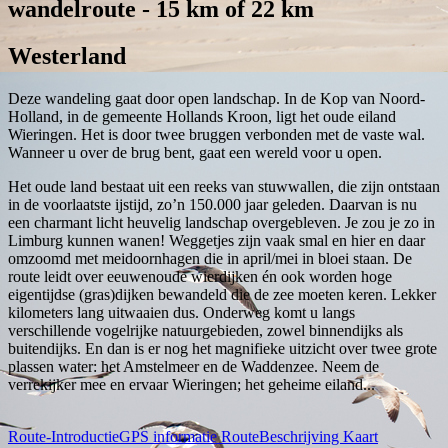
wandelroute - 15 km of 22 km
Westerland
Deze wandeling gaat door open landschap. In de Kop van Noord-
Holland, in de gemeente Hollands Kroon, ligt het oude eiland
Wieringen. Het is door twee bruggen verbonden met de vaste wal.
Wanneer u over de brug bent, gaat een wereld voor u open.
Het oude land bestaat uit een reeks van stuwwallen, die zijn ontstaan
in de voorlaatste ijstijd, zo’n 150.000 jaar geleden. Daarvan is nu
een charmant licht heuvelig landschap overgebleven. Je zou je zo in
Limburg kunnen wanen! Weggetjes zijn vaak smal en hier en daar
omzoomd met meidoornhagen die in april/mei in bloei staan. De
route leidt over eeuwenoude wierdijken én ook worden hoge
eigentijdse (gras)dijken bewandeld die de zee moeten keren. Lekker
kilometers lang uitwaaien dus. Onderweg komt u langs
verschillende vogelrijke natuurgebieden, zowel binnendijks als
buitendijks. En dan is er nog het magnifieke uitzicht over twee grote
plassen water: het Amstelmeer en de Waddenzee. Neem de
verrekijker mee en ervaar Wieringen; het geheime eiland...
Route-Introductie
GPS informatie
RouteBeschrijving
Kaart