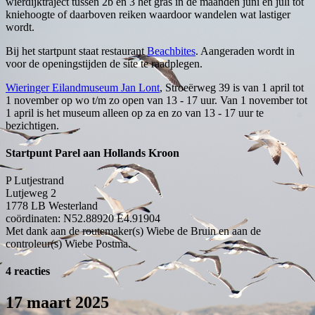
wierdijktraject tussen 2b en 3 het gras in de maanden juni en juli tot
kniehoogte of daarboven reiken waardoor wandelen wat lastiger
wordt.
Bij het startpunt staat restaurant
Beachbites
. Aangeraden wordt in
voor de openingstijden de site te raadplegen.
Wieringer Eilandmuseum Jan Lont
, Stroeërweg 39 is van 1 april tot
1 november op wo t/m zo open van 13 - 17 uur. Van 1 november tot
1 april is het museum alleen op za en zo van 13 - 17 uur te
bezichtigen.
Startpunt Parel aan Hollands Kroon
P Lutjestrand
Lutjeweg 2
1778 LB
Westerland
coördinaten: N52.88920 E4.91904
Met dank aan de routemaker(s) Wiebe de Bruin en aan de
controleur(s) Wiebe Postma.
4 reacties
17 maart 2025