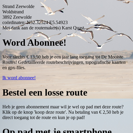
Strand Zeewolde
Woldstrand
3892
Zeewolde
coördinaten: N52.32524 E5.54923
Met dank aan de routemaker(s) Karst Quast.
Word Abonnee!
Voor slechts € 13,50 heb je een jaar lang toegang tot De Mooiste
Routes! Gedetailleerde routebeschrijvingen, topografische kaarten
en gpx-files.
Ik word abonnee!
Bestel een losse route
Heb je geen abonnement maar wil je wel op pad met deze route?
Klik op de knop 'koop deze route'. Na betaling van € 2,50 heb je
direct toegang tot de route en kun je op pad!
Op pad met je smartphone