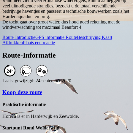
Randmeer ziet u veel Hollandse watervogels, kunt u aanleggen op
veel uitnodigende strandjes, bezoekt u de totaal verschillende
bedrijvige haventjes en passeert u technische bouwwerken zoals het
Harder aquaduct en brug.
De tocht gaat over groot water, dus houd goed rekening met de
windverwachting tot maximaal Beaufort 4.
Route-Introductie
GPS informatie
RouteBeschrijving
Kaart
Afdrukken
Plaats een reactie
Route-Informatie
Laatst gewijzigd: 24 september 2020
Koop deze route
Praktische informatie
Horeca is er in Harderwijk en Zeewolde.
Startpunt Rond Wolderwijd