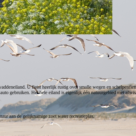
ddeneiland. U fietst heerlijk rustig over smalle wegen en schelpenfiets
auto gebruiken. Het hele eiland is eigenlijk één natuurgebied met afwi
uur aan de gelijknamige zoet water recreatieplas.