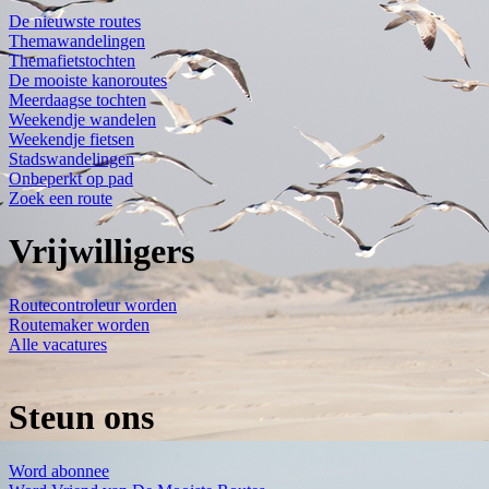
De nieuwste routes
Themawandelingen
Themafietstochten
De mooiste kanoroutes
Meerdaagse tochten
Weekendje wandelen
Weekendje fietsen
Stadswandelingen
Onbeperkt op pad
Zoek een route
Vrijwilligers
Routecontroleur worden
Routemaker worden
Alle vacatures
Steun ons
Word abonnee