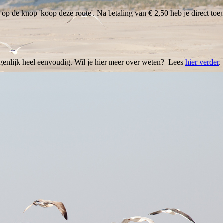
p de knop 'koop deze route'. Na betaling van € 2,50 heb je direct toeg
igenlijk heel eenvoudig. Wil je hier meer over weten? Lees
hier verder
.