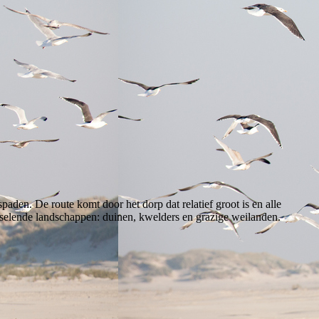
paden. De route komt door het dorp dat relatief groot is en alle
sselende landschappen: duinen, kwelders en grazige weilanden.