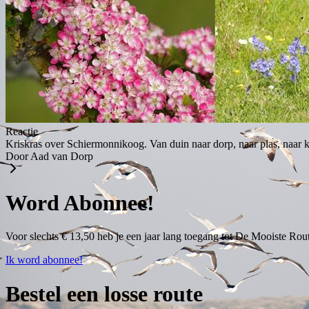
Reactie
Kriskras over Schiermonnikoog. Van duin naar dorp, naar plas, naar k
Door Aad van Dorp
Word Abonnee!
Voor slechts € 13,50 heb je een jaar lang toegang tot De Mooiste Rout
Ik word abonnee!
Bestel een losse route