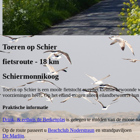
Toeren op Schier
fietsroute - 18 km
Schiermonnikoog
Toeren op Schier is een mooie fietstocht over het kleinste bewoonde wa
voorzieningen heeft. Op het eiland mogen alleen eilandbewoners hun 
Praktische informatie
Drink- & eethuis de Berkenplas
is gelegen te midden van de mooie nat
Op de route passeert u
Beachclub Noderstraun
en strandpaviljoen
De Marlijn
.