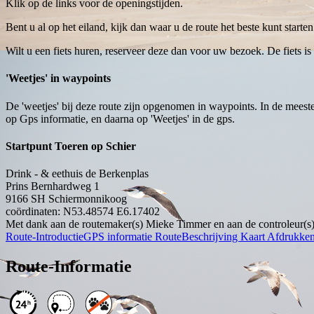
Klik op de links voor de openingstijden.
Bent u al op het eiland, kijk dan waar u de route het beste kunt star
Wilt u een fiets huren, reserveer deze dan voor uw bezoek. De fiets is 
'Weetjes' in waypoints
De 'weetjes' bij deze route zijn opgenomen in waypoints. In de meest
op Gps informatie, en daarna op 'Weetjes' in de gps.
Startpunt Toeren op Schier
Drink - & eethuis de Berkenplas
Prins Bernhardweg 1
9166 SH
Schiermonnikoog
coördinaten: N53.48574 E6.17402
Met dank aan de routemaker(s) Mieke Timmer en aan de controleur(s)
Route-Introductie
GPS informatie
RouteBeschrijving
Kaart
Afdrukke
Route-Informatie