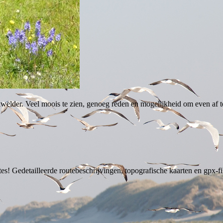
welder. Veel moois te zien, genoeg reden en mogelijkheid om even af te
es! Gedetailleerde routebeschrijvingen, topografische kaarten en gpx-fi