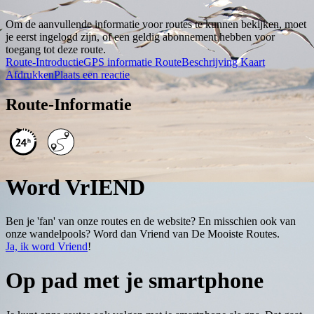
Om de aanvullende informatie voor routes te kunnen bekijken, moet
je eerst ingelogd zijn, of een geldig abonnement hebben voor
toegang tot deze route.
Route-Introductie
GPS informatie
RouteBeschrijving
Kaart
Afdrukken
Plaats een reactie
Route-Informatie
Word VrIEND
Ben je 'fan' van onze routes en de website? En misschien ook van
onze wandelpools? Word dan Vriend van De Mooiste Routes.
Ja, ik word Vriend
!
Op pad met je smartphone