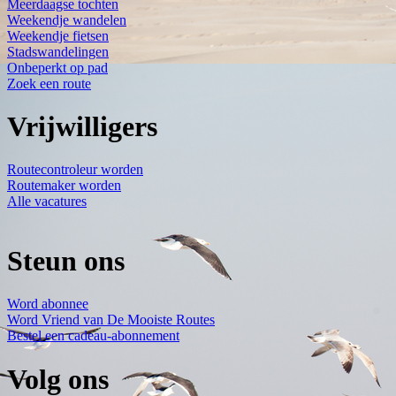
Meerdaagse tochten
Weekendje wandelen
Weekendje fietsen
Stadswandelingen
Onbeperkt op pad
Zoek een route
Vrijwilligers
Routecontroleur worden
Routemaker worden
Alle vacatures
Steun ons
Word abonnee
Word Vriend van De Mooiste Routes
Bestel een cadeau-abonnement
Volg ons