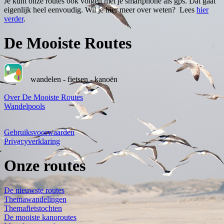
Je kunt onze routes ook volgen met je smartphone als gps. Dat gaat
eigenlijk heel eenvoudig. Wil je hier meer over weten? Lees
hier
verder
.
De Mooiste Routes
wandelen - fietsen - kanoën
Over De Mooiste Routes
Wandelpools
Gebruiksvoorwaarden
Privacyverklaring
Onze routes
De nieuwste routes
Themawandelingen
Themafietstochten
De mooiste kanoroutes