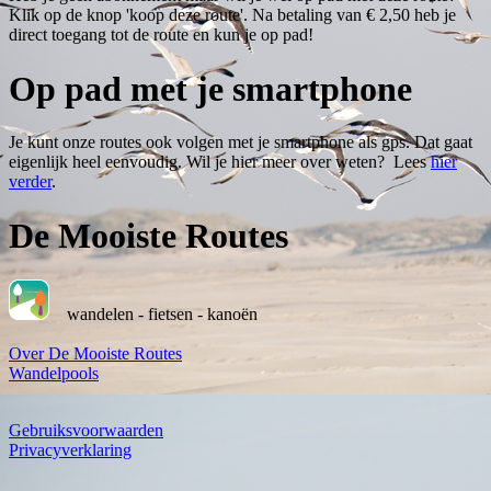
Klik op de knop 'koop deze route'. Na betaling van € 2,50 heb je
direct toegang tot de route en kun je op pad!
Op pad met je smartphone
Je kunt onze routes ook volgen met je smartphone als gps. Dat gaat
eigenlijk heel eenvoudig. Wil je hier meer over weten? Lees
hier
verder
.
De Mooiste Routes
wandelen - fietsen - kanoën
Over De Mooiste Routes
Wandelpools
Gebruiksvoorwaarden
Privacyverklaring