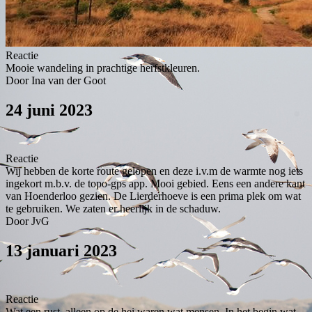
Reactie
Mooie wandeling in prachtige herfstkleuren.
Door Ina van der Goot
24 juni 2023
Reactie
Wij hebben de korte route gelopen en deze i.v.m de warmte nog iets
ingekort m.b.v. de topo-gps app. Mooi gebied. Eens een andere kant
van Hoenderloo gezien. De Lierderhoeve is een prima plek om wat
te gebruiken. We zaten er heerlijk in de schaduw.
Door JvG
13 januari 2023
Reactie
Wat een rust, alleen op de hei waren wat mensen. In het begin wat