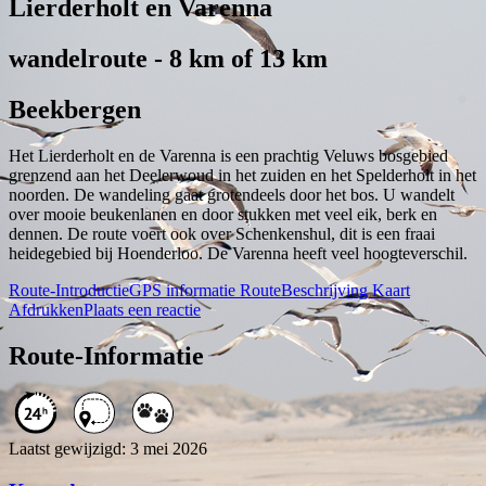
Lierderholt en Varenna
wandelroute - 8 km of 13 km
Beekbergen
Het Lierderholt en de Varenna is een prachtig Veluws bosgebied
grenzend aan het Deelerwoud in het zuiden en het Spelderholt in het
noorden. De wandeling gaat grotendeels door het bos. U wandelt
over mooie beukenlanen en door stukken met veel eik, berk en
dennen. De route voert ook over Schenkenshul, dit is een fraai
heidegebied bij Hoenderloo. De Varenna heeft veel hoogteverschil.
Route-Introductie
GPS informatie
RouteBeschrijving
Kaart
Afdrukken
Plaats een reactie
Route-Informatie
Laatst gewijzigd: 3 mei 2026