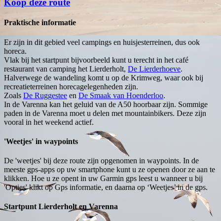
Koop deze route
Praktische informatie
Er zijn in dit gebied veel campings en huisjesterreinen, dus ook
horeca.
Vlak bij het startpunt bijvoorbeeld kunt u terecht in het café
restaurant van camping het Lierderholt,
De Lierderhoeve
.
Halverwege de wandeling komt u op de Krimweg, waar ook bij
recreatieterreinen horecagelegenheden zijn.
Zoals
De Ruggestee
en
De Smaak van Hoenderloo
.
In de Varenna kan het geluid van de A50 hoorbaar zijn. Sommige
paden in de Varenna moet u delen met mountainbikers. Deze zijn
vooral in het weekend actief.
'Weetjes' in waypoints
De 'weetjes' bij deze route zijn opgenomen in waypoints. In de
meeste gps-apps op uw smartphone kunt u ze openen door ze aan te
klikken. Hoe u ze opent in uw Garmin gps leest u wanneer u bij
'Opties' klikt op Gps informatie, en daarna op ‘Weetjes’ in de gps.
Startpunt Lierderholt en Varenna