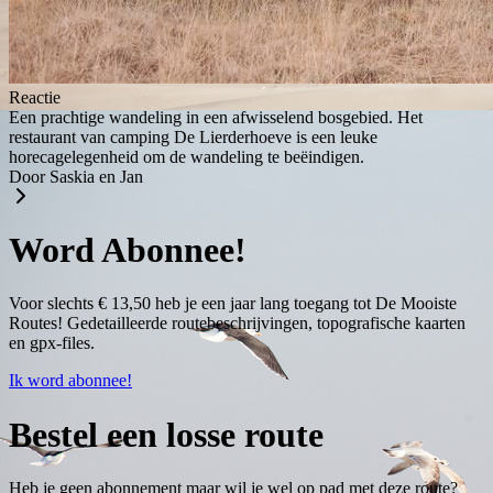
Reactie
Een prachtige wandeling in een afwisselend bosgebied. Het
restaurant van camping De Lierderhoeve is een leuke
horecagelegenheid om de wandeling te beëindigen.
Door Saskia en Jan
Word Abonnee!
Voor slechts € 13,50 heb je een jaar lang toegang tot De Mooiste
Routes! Gedetailleerde routebeschrijvingen, topografische kaarten
en gpx-files.
Ik word abonnee!
Bestel een losse route
Heb je geen abonnement maar wil je wel op pad met deze route?