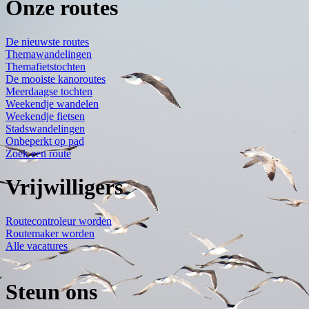
Onze routes
De nieuwste routes
Themawandelingen
Themafietstochten
De mooiste kanoroutes
Meerdaagse tochten
Weekendje wandelen
Weekendje fietsen
Stadswandelingen
Onbeperkt op pad
Zoek een route
Vrijwilligers
Routecontroleur worden
Routemaker worden
Alle vacatures
Steun ons