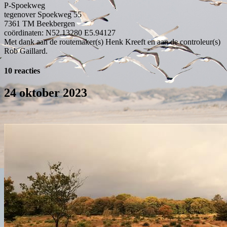
P-Spoekweg
tegenover Spoekweg 55
7361 TM
Beekbergen
coördinaten: N52.13280 E5.94127
Met dank aan de routemaker(s) Henk Kreeft en aan de controleur(s)
Rob Gaillard.
10 reacties
24 oktober 2023