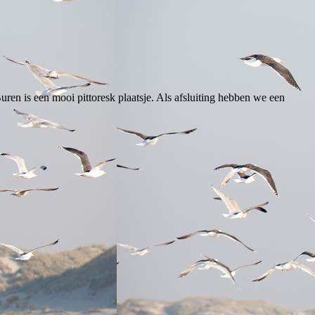
en is een mooi pittoresk plaatsje. Als afsluiting hebben we een