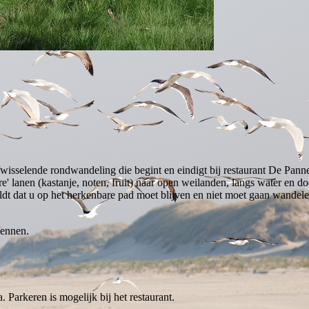
afwisselende rondwandeling die begint en eindigt bij restaurant De Pan
are' lanen (kastanje, noten, fruit) naar open weilanden, langs water e
ldt dat u op het herkenbare pad moet blijven en niet moet gaan wandel
kennen.
 Parkeren is mogelijk bij het restaurant.