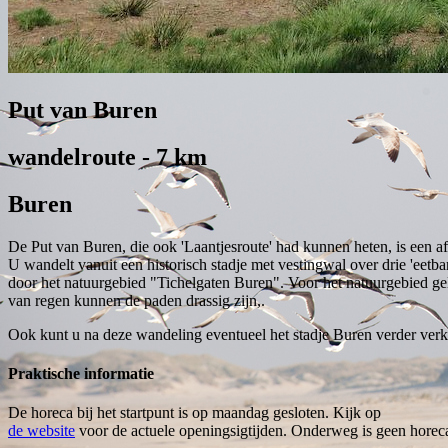
Put van Buren
wandelroute - 7 km
Buren
De Put van Buren, die ook 'Laantjesroute' had kunnen heten, is een 
U wandelt vanuit een historisch stadje met vestingwal over drie 'eetb
door het natuurgebied "Tichelgaten Buren". Voor het natuurgebied ge
van regen kunnen de paden drassig zijn,.
Ook kunt u na deze wandeling eventueel het stadje Buren verder ver
Praktische informatie
De horeca bij het startpunt is op maandag gesloten. Kijk op
de website
voor de actuele openingsigtijden. Onderweg is geen horeca.