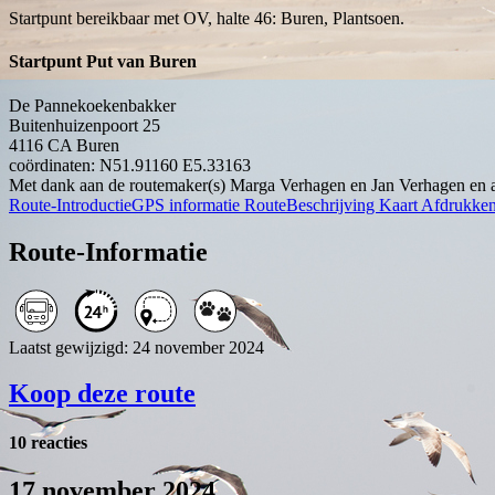
Startpunt bereikbaar met OV, halte 46: Buren, Plantsoen.
Startpunt Put van Buren
De Pannekoekenbakker
Buitenhuizenpoort 25
4116 CA
Buren
coördinaten: N51.91160 E5.33163
Met dank aan de routemaker(s) Marga Verhagen en Jan Verhagen en a
Route-Introductie
GPS informatie
RouteBeschrijving
Kaart
Afdrukke
Route-Informatie
Laatst gewijzigd: 24 november 2024
Koop deze route
10 reacties
17 november 2024