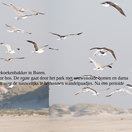
nekoekenbakker in Buren.
n door bos. De route gaat door het park met eeuwenoude bomen en darna
en over de nauwelijks te herkennen wandelpaadjes. Na een perioide