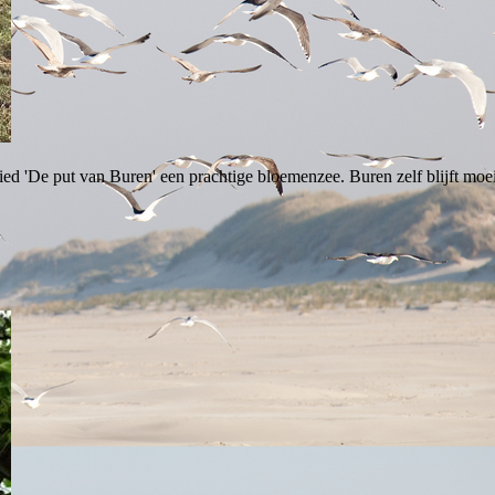
ed 'De put van Buren' een prachtige bloemenzee. Buren zelf blijft moe