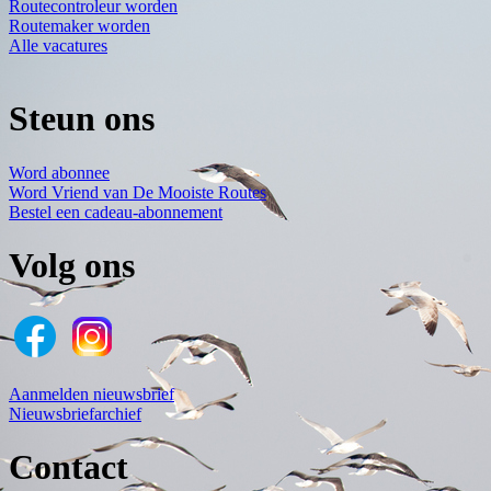
Routecontroleur worden
Routemaker worden
Alle vacatures
Steun ons
Word abonnee
Word Vriend van De Mooiste Routes
Bestel een cadeau-abonnement
Volg ons
Aanmelden nieuwsbrief
Nieuwsbriefarchief
Contact