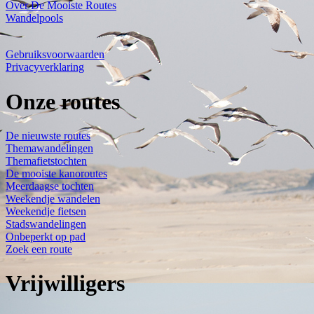
Over De Mooiste Routes
Wandelpools
Gebruiksvoorwaarden
Privacyverklaring
Onze routes
De nieuwste routes
Themawandelingen
Themafietstochten
De mooiste kanoroutes
Meerdaagse tochten
Weekendje wandelen
Weekendje fietsen
Stadswandelingen
Onbeperkt op pad
Zoek een route
Vrijwilligers