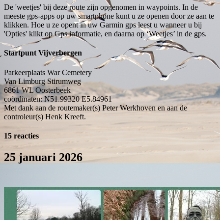
De 'weetjes' bij deze route zijn opgenomen in waypoints. In de
meeste gps-apps op uw smartphone kunt u ze openen door ze aan te
klikken. Hoe u ze opent in uw Garmin gps leest u wanneer u bij
'Opties' klikt op Gps informatie, en daarna op ‘Weetjes’ in de gps.
Startpunt Vijverbergen
Parkeerplaats War Cemetery
Van Limburg Stirumweg
6861 WL
Oosterbeek
coördinaten: N51.99320 E5.84961
Met dank aan de routemaker(s) Peter Werkhoven en aan de
controleur(s) Henk Kreeft.
15 reacties
25 januari 2026