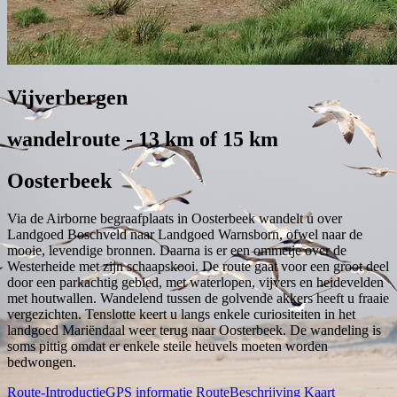
Vijverbergen
wandelroute - 13 km of 15 km
Oosterbeek
Via de Airborne begraafplaats in Oosterbeek wandelt u over
Landgoed Boschveld naar Landgoed Warnsborn, ofwel naar de
mooie, levendige bronnen. Daarna is er een ommetje over de
Westerheide met zijn schaapskooi. De route gaat voor een groot deel
door een parkachtig gebied, met waterlopen, vijvers en heidevelden
met houtwallen. Wandelend tussen de golvende akkers heeft u fraaie
vergezichten. Tenslotte keert u langs enkele curiositeiten in het
landgoed Mariëndaal weer terug naar Oosterbeek. De wandeling is
soms pittig omdat er enkele steile heuvels moeten worden
bedwongen.
Route-Introductie
GPS informatie
RouteBeschrijving
Kaart