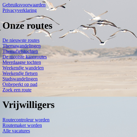
Gebruiksvoorwaarden
Privacyverklaring
Onze routes
De nieuwste routes
Themawandelingen
Themafietstochten
De mooiste kanoroutes
Meerdaagse tochten
Weekendje wandelen
Weekendje fietsen
Stadswandelingen
Onbeperkt op pad
Zoek een route
Vrijwilligers
Routecontroleur worden
Routemaker worden
Alle vacatures