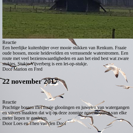
Reactie
Een heerlijke kuitenbijter over mooie stukken van Renkum. Fraaie
oude bossen, mooie heidevelden en verrassende waterstromen. Een
route met veel bezienswaardigheden en aan het eind best wat zware
stukjes. Stukje Vijverberg is een let-op-stukje.
Door Marion en Fred
22 november 2017
Reactie
Prachtige bossen met fraaie glooiingen en juwelen van watergangen
en vijvers maakten dat wij op deze zonnige novemberdag van elke
meter liepen te genieten.
Door Loes en Theo van den Dool