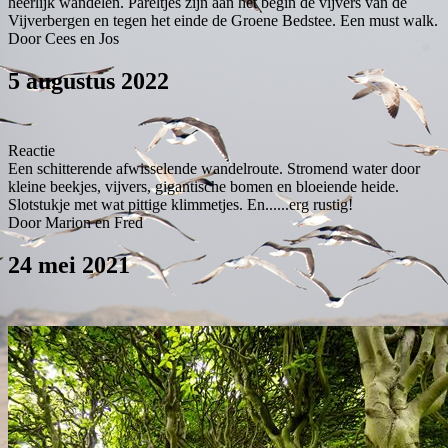
heerlijk wandelen. Pareltjes zijn aan het begin de vijvers van de
Vijverbergen en tegen het einde de Groene Bedstee. Een must walk.
Door Cees en Jos
5 augustus 2022
Reactie
Een schitterende afwisselende wandelroute. Stromend water door
kleine beekjes, vijvers, gigantische bomen en bloeiende heide.
Slotstukje met wat pittige klimmetjes. En......erg rustig!
Door Marion en Fred
24 mei 2021