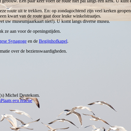
t gebouw. Een paar keer voert de route niet pal langs een kerk. U kunt e
e route uit te trekken. En: op zondagochtend zijn veel kerken geopend
een kwart van de route gaat door leuke winkelstraatjes.
eet uw museumjaarkaart niet!). U komt langs diverse musea.
nk ze aan voor de openingstijden.
gese Synagoge
en de
Begijnhofkapel
.
rmatie over de bezienswaardigheden.
r(s) Michel Deutekom.
n
Plaats een reactie