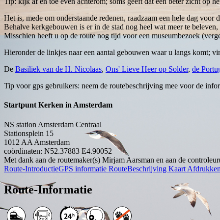
Tip: kijk af en toe even achterom; soms geeft dat een beter zicht op he
Het is, mede om onderstaande redenen, raadzaam een hele dag voor dez
Behalve kerkgebouwen is er in de stad nog heel wat meer te beleven, 
Misschien heeft u op de route nog tijd voor een museumbezoek (verg
Hieronder de linkjes naar een aantal gebouwen waar u langs komt; vi
De
Basiliek van de H. Nicolaas
,
Ons' Lieve Heer op Solder
,
de Portu
Tip voor gps gebruikers: neem de routebeschrijving mee voor de info
Startpunt Kerken in Amsterdam
NS station Amsterdam Centraal
Stationsplein 15
1012 AA
Amsterdam
coördinaten: N52.37883 E4.90052
Met dank aan de routemaker(s) Mirjam Aarsman en aan de controleu
Route-Introductie
GPS informatie
RouteBeschrijving
Kaart
Afdrukke
Route-Informatie