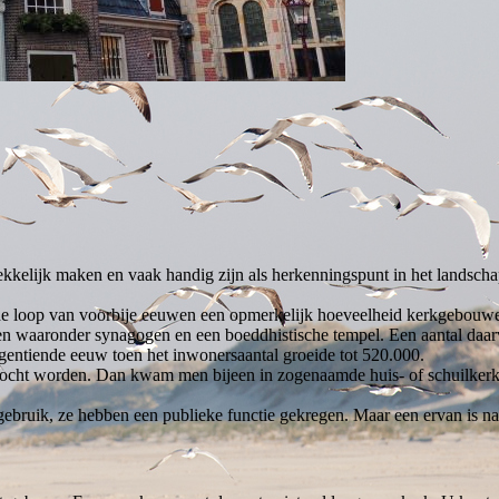
rekkelijk maken en vaak handig zijn als herkenningspunt in het landsch
n de loop van voorbije eeuwen een opmerkelijk hoeveelheid kerkgebouwe
en waaronder synagogen en een boeddhistische tempel. Een aantal da
entiende eeuw toen het inwonersaantal groeide tot 520.000.
mocht worden. Dan kwam men bijeen in zogenaamde huis- of schuilkerken
bruik, ze hebben een publieke functie gekregen. Maar een ervan is na 