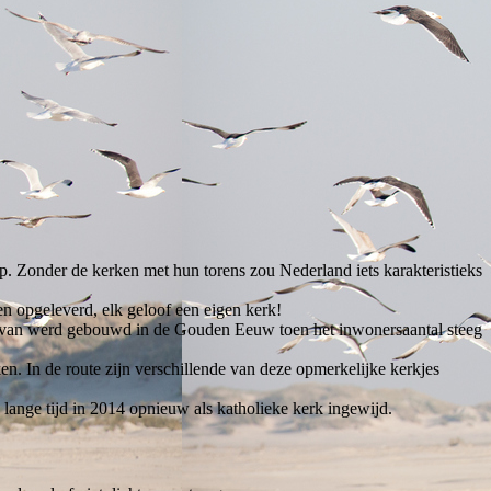
ap. Zonder de kerken met hun torens zou Nederland iets karakteristieks
n opgeleverd, elk geloof een eigen kerk!
arvan werd gebouwd in de Gouden Eeuw toen het inwonersaantal steeg
. In de route zijn verschillende van deze opmerkelijke kerkjes
lange tijd in 2014 opnieuw als katholieke kerk ingewijd.