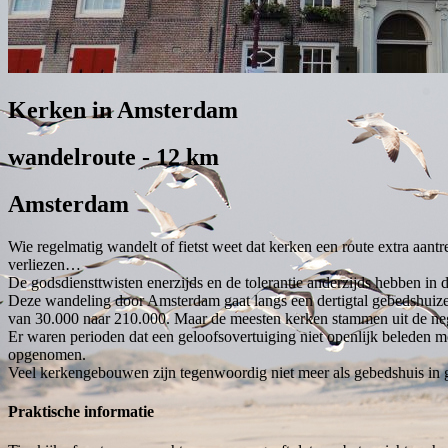
Kerken in Amsterdam
wandelroute - 12 km
Amsterdam
Wie regelmatig wandelt of fietst weet dat kerken een route extra aant
verliezen…
De godsdiensttwisten enerzijds en de tolerantie anderzijds hebben i
Deze wandeling door Amsterdam gaat langs een dertigtal gebedshuiz
van 30.000 naar 210.000. Maar de meesten kerken stammen uit de neg
Er waren perioden dat een geloofsovertuiging niet openlijk beleden 
opgenomen.
Veel kerkengebouwen zijn tegenwoordig niet meer als gebedshuis in ge
Praktische informatie