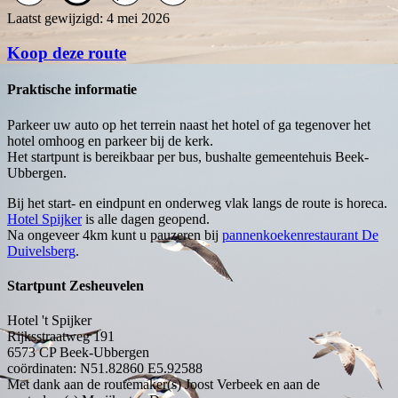
Laatst gewijzigd: 4 mei 2026
Koop deze route
Praktische informatie
Parkeer uw auto op het terrein naast het hotel of ga tegenover het
hotel omhoog en parkeer bij de kerk.
Het startpunt is bereikbaar per bus, bushalte gemeentehuis Beek-
Ubbergen.
Bij het start- en eindpunt en onderweg vlak langs de route is horeca.
Hotel Spijker
is alle dagen geopend.
Na ongeveer 4km kunt u pauzeren bij
pannenkoekenrestaurant De
Duivelsberg
.
Startpunt Zesheuvelen
Hotel 't Spijker
Rijksstraatweg 191
6573 CP
Beek-Ubbergen
coördinaten: N51.82860 E5.92588
Met dank aan de routemaker(s) Joost Verbeek en aan de