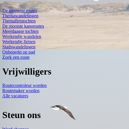
De nieuwste routes
Themawandelingen
Themafietstochten
De mooiste kanoroutes
Meerdaagse tochten
Weekendje wandelen
Weekendje fietsen
Stadswandelingen
Onbeperkt op pad
Zoek een route
Vrijwilligers
Routecontroleur worden
Routemaker worden
Alle vacatures
Steun ons