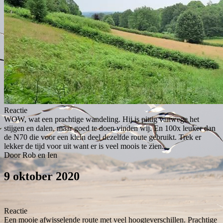
Reactie
WOW, wat een prachtige wandeling. Hij is pittig vanwege het
stijgen en dalen, maar goed te doen vinden wij. En 100x leuker dan
de N70 die voor een klein deel dezelfde route gebruikt. Trek er
lekker de tijd voor uit want er is veel moois te zien.
Door Rob en Ien
9 oktober 2020
Reactie
Een mooie afwisselende route met veel hoogteverschillen. Prachtige