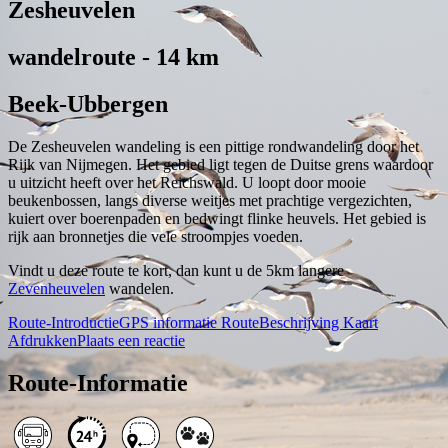
Zesheuvelen
wandelroute - 14 km
Beek-Ubbergen
De Zesheuvelen wandeling is een pittige rondwandeling door het
Rijk van Nijmegen. Het gebied ligt tegen de Duitse grens waardoor
u uitzicht heeft over het Reichswald. U loopt door mooie
beukenbossen, langs diverse weitjes met prachtige vergezichten,
kuiert over boerenpaden en bedwingt flinke heuvels. Het gebied is
rijk aan bronnetjes die vele stroompjes voeden.
Vindt u deze route te kort, dan kunt u de 5km langere
Zevenheuvelen
wandelen.
Route-Introductie
GPS informatie
RouteBeschrijving
Kaart
Afdrukken
Plaats een reactie
Route-Informatie