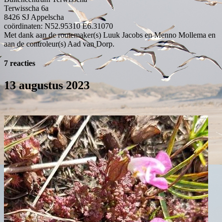
Terwisscha 6a
8426 SJ
Appelscha
coördinaten: N52.95310 E6.31070
Met dank aan de routemaker(s) Luuk Jacobs en Menno Mollema en
aan de controleur(s) Aad van Dorp.
7 reacties
13 augustus 2023