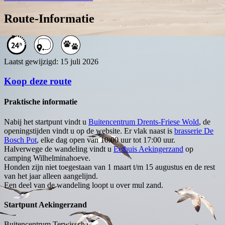
Route-Informatie
Laatst gewijzigd: 15 juli 2026
Koop deze route
Praktische informatie
Nabij het startpunt vindt u
Buitencentrum Drents-Friese Wold
, de
openingstijden vindt u op de website. Er vlak naast is
brasserie De
Bosch Pot
, elke dag open van 10:00 uur tot 17:00 uur.
Halverwege de wandeling vindt u
Eethuis Aekingerzand
op
camping Wilhelminahoeve.
Honden zijn niet toegestaan van 1 maart t/m 15 augustus en de rest
van het jaar alleen aangelijnd.
Een deel van de wandeling loopt u over mul zand.
Startpunt Aekingerzand
Buitencentrum Terwisscha