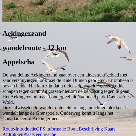
Aekingerzand
wandelroute - 12 km
Appelscha
De wandeling Aekingerzand gaat over een uitgestrekt gebied met
zandverstuivingen, ook wel de Kale Duinen genoemd. Er omheen is
bos en heide. Het kan zijn dat u tijdens de wandeling een kudde
schapen tegenkomt. Zij grazen hier om de bebossing tegen te gaan.
Het Aekingerzand maakt onderdeel uit Nationaal park Drents-Friese
Wold.
Deze afwisselende wandelroute leidt u langs prachtige plekken. U
wandelt langs de Grenspoele. Onderweg komt u langs het
Canadameer of Aekingermeer.
Route-Introductie
GPS informatie
RouteBeschrijving
Kaart
Afdrukken
Plaats een reactie