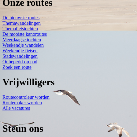
Onze routes
De nieuwste routes
Themawandelingen
Themafietstochten
De mooiste kanoroutes
Meerdaagse tochten
Weekendje wandelen
Weekendje fietsen
Stadswandelingen
Onbeperkt op pad
Zoek een route
Vrijwilligers
Routecontroleur worden
Routemaker worden
Alle vacatures
Steun ons