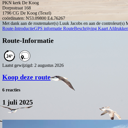
PKN kerk De Koog
Dorpsstraat 168
1796 CG
De Koog (Texel)
coördinaten: N53.09800 E4.76267
Met dank aan de routemaker(s) Luuk Jacobs en aan de controleur(s)
Route-Introductie
GPS informatie
RouteBeschrijving
Kaart
Afdrukke
Route-Informatie
Laatst gewijzigd: 2 augustus 2026
Koop deze route
6 reacties
1 juli 2025