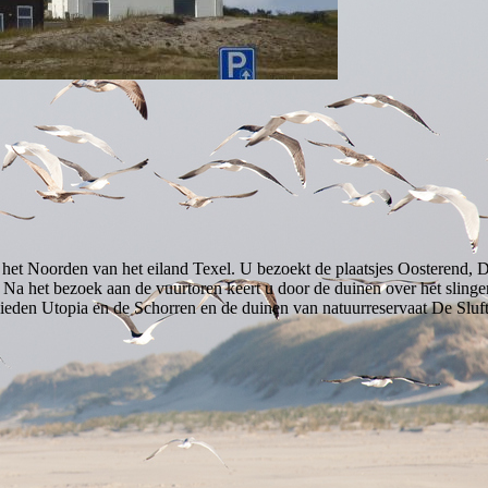
in het Noorden van het eiland Texel. U bezoekt de plaatsjes Oosterend,
. Na het bezoek aan de vuurtoren keert u door de duinen over het slin
bieden Utopia en de Schorren en de duinen van natuurreservaat De Sluft