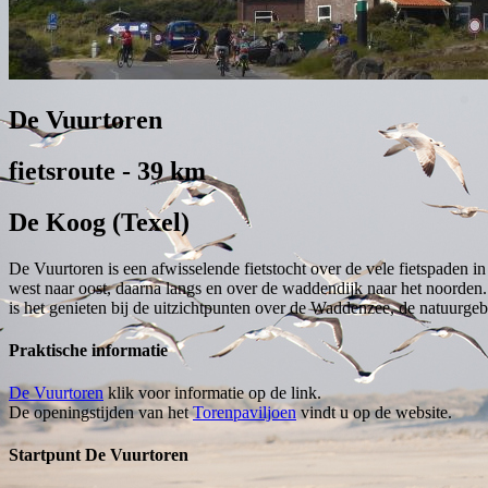
De Vuurtoren
fietsroute - 39 km
De Koog (Texel)
De Vuurtoren is een afwisselende fietstocht over de vele fietspaden 
west naar oost, daarna langs en over de waddendijk naar het noorden
is het genieten bij de uitzichtpunten over de Waddenzee, de natuurge
Praktische informatie
De Vuurtoren
klik voor informatie op de link.
De openingstijden van het
Torenpaviljoen
vindt u op de website.
Startpunt De Vuurtoren