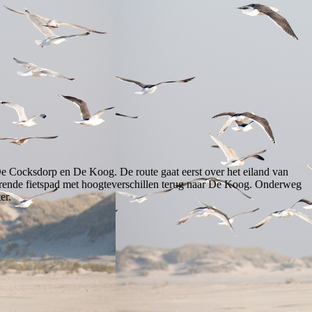
 De Cocksdorp en De Koog. De route gaat eerst over het eiland van
gerende fietspad met hoogteverschillen terug naar De Koog. Onderweg
er.