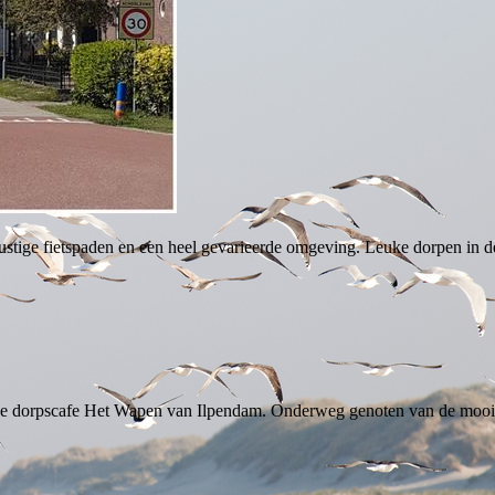
 rustige fietspaden en een heel gevarieerde omgeving. Leuke dorpen in 
leuke dorpscafe Het Wapen van Ilpendam. Onderweg genoten van de mooi