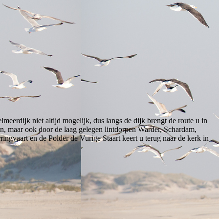
meerdijk niet altijd mogelijk, dus langs de dijk brengt de route u in
en, maar ook door de laag gelegen lintdorpen Warder, Schardam,
ngvaart en de Polder de Vurige Staart keert u terug naar de kerk in