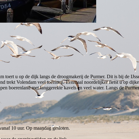
toert u op de dijk langs de droogmakerij de Purmer. Dit is bij de IJssel
 trekt Volendam veel toeristen. Eenmaal noordelijker fietst u op dijk
open boerenland met langgerekte kavels en veel water. Langs de Purmerri
nd vanaf 10 uur. Op maandag gesloten.