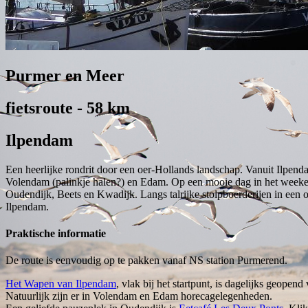
Purmer en Meer
fietsroute - 58 km
Ilpendam
Een heerlijke rondrit door een oer-Hollands landschap. Vanuit Ilpendam 
Volendam (palinkje halen?) en Edam. Op een mooie dag in het weekend
Oudendijk, Beets en Kwadijk. Langs talrijke stolpboerderijen in een 
Ilpendam.
Praktische informatie
De route is eenvoudig op te pakken vanaf NS station Purmerend.
Het Wapen van Ilpendam
, vlak bij het startpunt, is dagelijks geope
Natuurlijk zijn er in Volendam en Edam horecagelegenheden.