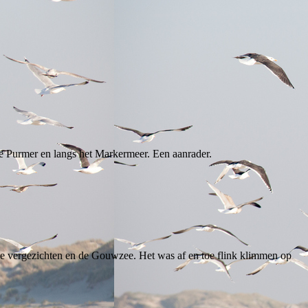
de Purmer en langs het Markermeer. Een aanrader.
e vergezichten en de Gouwzee. Het was af en toe flink klimmen op