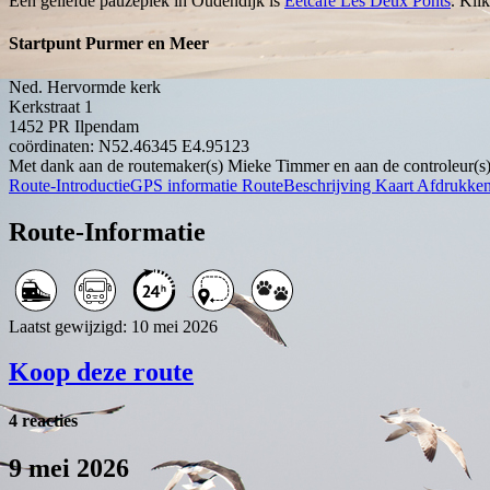
Een geliefde pauzeplek in Oudendijk is
Eetcafé Les Deux Ponts
. Kli
Startpunt Purmer en Meer
Ned. Hervormde kerk
Kerkstraat 1
1452 PR
Ilpendam
coördinaten: N52.46345 E4.95123
Met dank aan de routemaker(s) Mieke Timmer en aan de controleur(s)
Route-Introductie
GPS informatie
RouteBeschrijving
Kaart
Afdrukke
Route-Informatie
Laatst gewijzigd: 10 mei 2026
Koop deze route
4 reacties
9 mei 2026