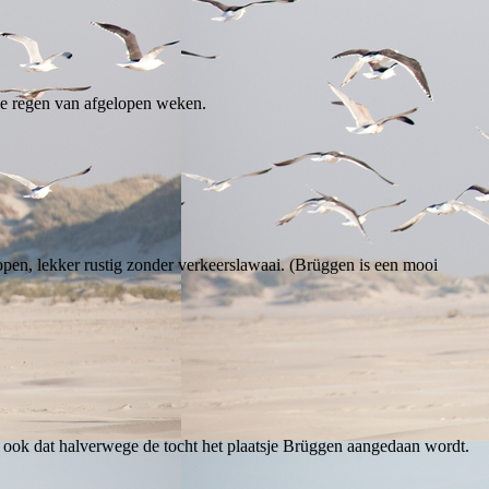
le regen van afgelopen weken.
open, lekker rustig zonder verkeerslawaai. (Brüggen is een mooi
k ook dat halverwege de tocht het plaatsje Brüggen aangedaan wordt.