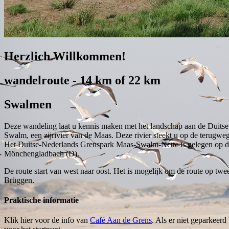
Herzlich Willkommen!
wandelroute - 14 km of 22 km
Swalmen
Deze wandeling laat u kennis maken met het landschap aan de Duitse 
Swalm, een zijrivier van de Maas. Deze rivier steekt u op de terugweg
Het Duitse-Nederlands Grenspark Maas-Swalm-Nette is gelegen op de
Mönchengladbach (D).
De route start van west naar oost. Het is mogelijk om de route op twe
Brüggen.
Praktische informatie
Klik hier voor de info van
Café Aan de Grens
. Als er niet geparkeer