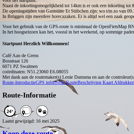
voor het startpunt.
Naast de inkortingsmogelijkheid tot 14km is er ook een inkorting tot 
De openingstijden van Gaststätte Et Stübchen zijn: wo t/m zo van 09.3
In Brüggen zijn meerdere horecazaken. Er is altijd wel een zaak geop
Voor het gebruik van de GPS-route is minimaal de OpenFietsMap BN
In het hoogseizoen kan het, vooral in het weekend, op sommige paden
Startpunt Herzlich Willkommen!
Café Aan de Grens
Bosstraat 126
6071 PZ
Swalmen
coördinaten: N51.23060 E6.08055
Met dank aan de routemaker(s) Lenie Damsma en aan de controleur(s
Route-Introductie
GPS informatie
RouteBeschrijving
Kaart
Afdrukke
Route-Informatie
Laatst gewijzigd: 16 mei 2025
Koop deze route