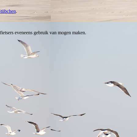
 Stübchen
.
r fietsers eveneens gebruik van mogen maken.