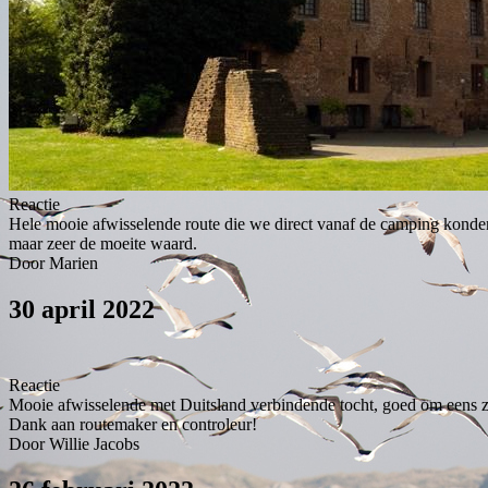
Reactie
Hele mooie afwisselende route die we direct vanaf de camping konden
maar zeer de moeite waard.
Door Marien
30 april 2022
Reactie
Mooie afwisselende met Duitsland verbindende tocht, goed om eens z
Dank aan routemaker en controleur!
Door Willie Jacobs