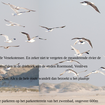
e Venekotensee. En zeker niet te vergeten de meanderende rivier de
estfalen in de driehoek van de steden Roermond, Venlo en
 22km. Als u de hele route wandelt dan bezoekt u het plaatsje
 te parkeren op het parkeerterrein van het zwembad, ongeveer 600m