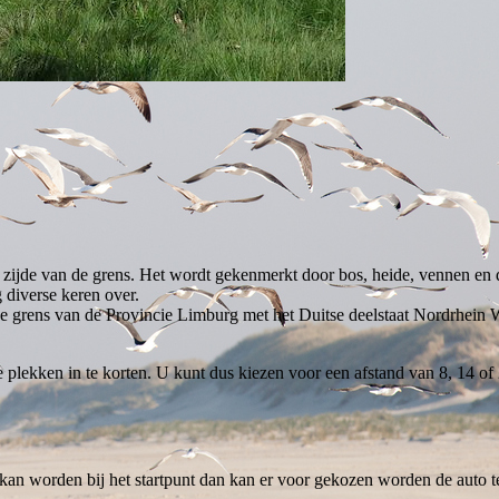
zijde van de grens. Het wordt gekenmerkt door bos, heide, vennen en d
 diverse keren over.
 grens van de Provincie Limburg met het Duitse deelstaat Nordrhein W
e plekken in te korten. U kunt dus kiezen voor een afstand van 8, 14 of
d kan worden bij het startpunt dan kan er voor gekozen worden de auto