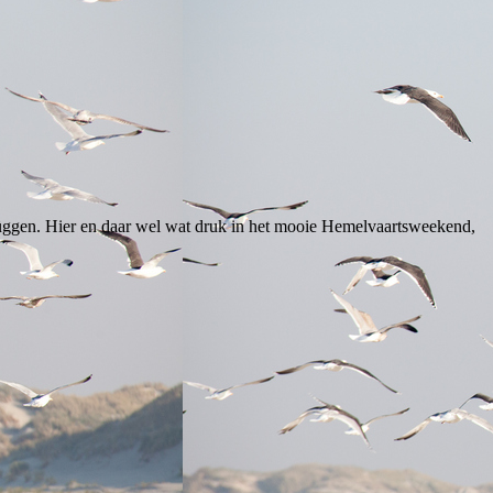
rüggen. Hier en daar wel wat druk in het mooie Hemelvaartsweekend,