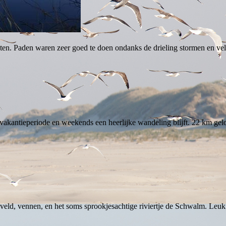
hten. Paden waren zeer goed te doen ondanks de drieling stormen en ve
 vakantieperiode en weekends een heerlijke wandeling blijft. 22 km gel
 veld, vennen, en het soms sprookjesachtige riviertje de Schwalm. Leu