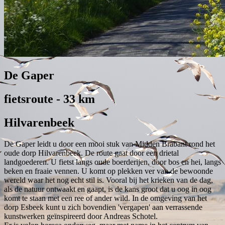
De Gaper
fietsroute - 33 km
Hilvarenbeek
De Gaper leidt u door een mooi stuk van Midden Brabant rond het
oude dorp Hilvarenbeek. De route gaat door een drietal
landgoederen. U fietst langs oude boerderijen, door bos en hei, langs
beken en fraaie vennen. U komt op plekken ver van de bewoonde
wereld waar het nog echt stil is. Vooral bij het krieken van de dag,
als de natuur ontwaakt en gaapt, is de kans groot dat u oog in oog
komt te staan met een ree of ander wild. In de omgeving van het
dorp Esbeek kunt u zich bovendien 'vergapen' aan verrassende
kunstwerken geïnspireerd door Andreas Schotel.