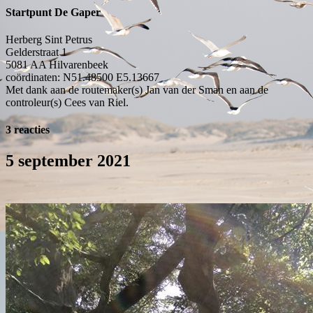
Startpunt De Gaper
Herberg Sint Petrus
Gelderstraat 1
5081 AA
Hilvarenbeek
coördinaten: N51.48500 E5.13667
Met dank aan de routemaker(s) Jan van der Sman en aan de
controleur(s) Cees van Riel.
3 reacties
5 september 2021