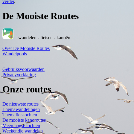
verder
.
De Mooiste Routes
wandelen - fietsen - kanoën
Over De Mooiste Routes
Wandelpools
Gebruiksvoorwaarden
Privacyverklaring
Onze routes
De nieuwste routes
Themawandelingen
Themafietstochten
De mooiste kanoroutes
Meerdaagse tochten
Weekendje wandelen