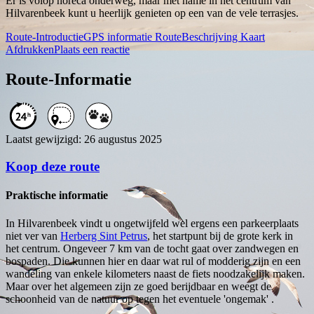
Er is volop horeca onderweg, maar met name in het centrum van
Hilvarenbeek kunt u heerlijk genieten op een van de vele terrasjes.
Route-Introductie
GPS informatie
RouteBeschrijving
Kaart
Afdrukken
Plaats een reactie
Route-Informatie
Laatst gewijzigd: 26 augustus 2025
Koop deze route
Praktische informatie
In Hilvarenbeek vindt u ongetwijfeld wel ergens een parkeerplaats
niet ver van
Herberg Sint Petrus
, het startpunt bij de grote kerk in
het centrum. Ongeveer 7 km van de tocht gaat over zandwegen en
bospaden. Die kunnen hier en daar wat rul of modderig zijn en een
wandeling van enkele kilometers naast de fiets noodzakelijk maken.
Maar over het algemeen zijn ze goed berijdbaar en weegt de
schoonheid van de natuur op tegen het eventuele 'ongemak' .