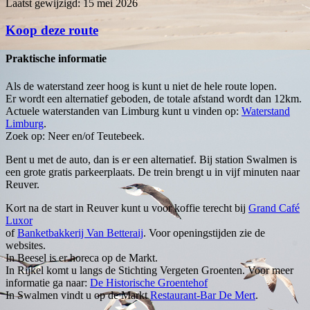
Laatst gewijzigd: 15 mei 2026
Koop deze route
Praktische informatie
Als de waterstand zeer hoog is kunt u niet de hele route lopen.
Er wordt een alternatief geboden, de totale afstand wordt dan 12km.
Actuele waterstanden van Limburg kunt u vinden op:
Waterstand
Limburg
.
Zoek op: Neer en/of Teutebeek.
Bent u met de auto, dan is er een alternatief. Bij station Swalmen is
een grote gratis parkeerplaats. De trein brengt u in vijf minuten naar
Reuver.
Kort na de start in Reuver kunt u voor koffie terecht bij
Grand Café
Luxor
of
Banketbakkerij Van Betteraij
. Voor openingstijden zie de
websites.
In Beesel is er horeca op de Markt.
In Rijkel komt u langs de Stichting Vergeten Groenten. Voor meer
informatie ga naar:
De Historische Groentehof
In Swalmen vindt u op de Markt
Restaurant-Bar De Mert
.