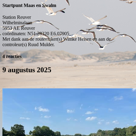
Startpunt Maas en Swalm
Station Reuver
Wilhelminalaan
5953 AE
Reuver
coördinaten: N51.28320 E6.07905
Met dank aan de routemaker(s) Wimke Heisen en aan de
controleur(s) Ruud Mulder.
4 reacties
9 augustus 2025