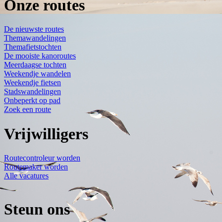
Onze routes
De nieuwste routes
Themawandelingen
Themafietstochten
De mooiste kanoroutes
Meerdaagse tochten
Weekendje wandelen
Weekendje fietsen
Stadswandelingen
Onbeperkt op pad
Zoek een route
Vrijwilligers
Routecontroleur worden
Routemaker worden
Alle vacatures
Steun ons