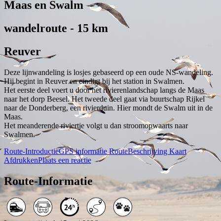
Maas en Swalm
wandelroute - 15 km
Reuver
Deze lijnwandeling is losjes gebaseerd op een oude NS-wandeling.
Hij begint in Reuver en eindigt bij het station in Swalmen.
Het eerste deel voert u door het rivierenlandschap langs de Maas
naar het dorp Beesel. Het tweede deel gaat via buurtschap Rijkel
naar de Donderberg, een rivierduin. Hier mondt de Swalm uit in de
Maas.
Het meanderende riviertje volgt u dan stroomopwaarts naar
Swalmen.
Route-Introductie
GPS informatie
RouteBeschrijving
Kaart
Afdrukken
Plaats een reactie
Route-Informatie