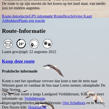
De route is op zijn mooist als het koren op het land staat, van medio
juni tot midden augustus.
Route-Introductie
GPS informatie
RouteBeschrijving
Kaart
Afdrukken
Plaats een reactie
Route-Informatie
Laatst gewijzigd: 22 augustus 2022
Koop deze route
Praktische informatie
Komt u met het openbaar vervoer dan kunt u met de trein naar
Winsum gaan en vandaar de bus naar Leens nemen; uitstaphalte De
Nije Nering.
Op de route komt u langs Landgoed Verhildersum. Klik voor meer
informatie op:
Verhildersum
.
Horecagelegenheden bij Verhildersum:
Ons Schathoes
en in Wehe-
Den Hoorn klik:
Hoornstertil
.