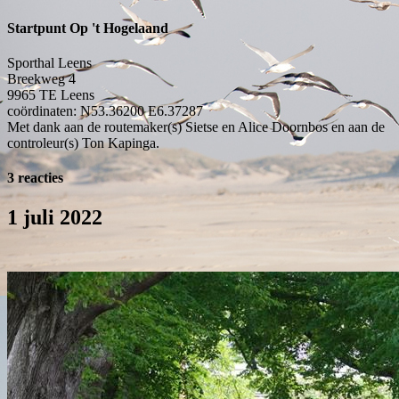
Startpunt Op 't Hogelaand
Sporthal Leens
Breekweg 4
9965 TE
Leens
coördinaten: N53.36200 E6.37287
Met dank aan de routemaker(s) Sietse en Alice Doornbos en aan de
controleur(s) Ton Kapinga.
3 reacties
1 juli 2022