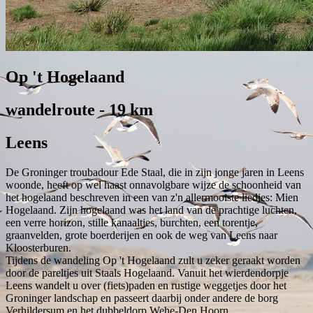
Op 't Hogelaand
wandelroute - 19 km
Leens
De Groninger troubadour Ede Staal, die in zijn jonge jaren in Leens
woonde, heeft op wel haast onnavolgbare wijze de schoonheid van
het hogelaand beschreven in een van z'n allermooiste liedjes: Mien
Hogelaand. Zijn hogelaand was het land van de prachtige luchten,
een verre horizon, stille kanaaltjes, burchten, een torentje,
graanvelden, grote boerderijen en ook de weg van Leens naar
Kloosterburen.
Tijdens de wandeling Op 't Hogelaand zult u zeker geraakt worden
door de pareltjes uit Staals Hogelaand. Vanuit het wierdendorpje
Leens wandelt u over (fiets)paden en rustige weggetjes door het
Groninger landschap en passeert daarbij onder andere de borg
Verhildersum en het dubbeldorp Wehe-Den Hoorn.