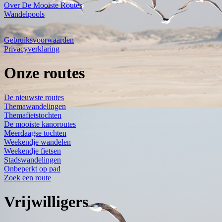
Over De Mooiste Routes
Wandelpools
Gebruiksvoorwaarden
Privacyverklaring
Onze routes
De nieuwste routes
Themawandelingen
Themafietstochten
De mooiste kanoroutes
Meerdaagse tochten
Weekendje wandelen
Weekendje fietsen
Stadswandelingen
Onbeperkt op pad
Zoek een route
Vrijwilligers