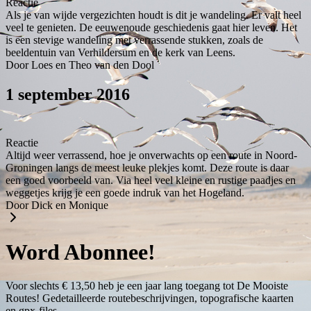
Reactie
Als je van wijde vergezichten houdt is dit je wandeling. Er valt heel
veel te genieten. De eeuwenoude geschiedenis gaat hier leven. Het
is een stevige wandeling met verrassende stukken, zoals de
beeldentuin van Verhildersum en de kerk van Leens.
Door Loes en Theo van den Dool
1 september 2016
Reactie
Altijd weer verrassend, hoe je onverwachts op een route in Noord-
Groningen langs de meest leuke plekjes komt. Deze route is daar
een goed voorbeeld van. Via heel veel kleine en rustige paadjes en
weggetjes krijg je een goede indruk van het Hogeland.
Door Dick en Monique
Word Abonnee!
Voor slechts € 13,50 heb je een jaar lang toegang tot De Mooiste
Routes! Gedetailleerde routebeschrijvingen, topografische kaarten
en gpx-files.