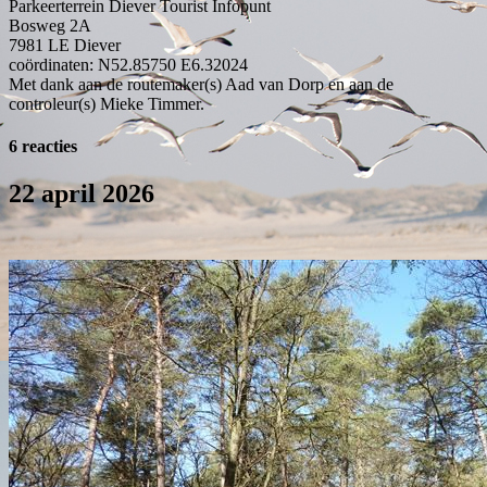
Parkeerterrein Diever Tourist Infopunt
Bosweg 2A
7981 LE
Diever
coördinaten: N52.85750 E6.32024
Met dank aan de routemaker(s) Aad van Dorp en aan de
controleur(s) Mieke Timmer.
6 reacties
22 april 2026