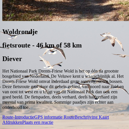
Woldrondje
fietsroute - 46 km of 58 km
Diever
Het Nationaal Park Drents-Friese Wold is het op één na grootste
bosgebied van Nederland. De Veluwe kent u waarschijnlijk al. Het
Drents-Friese Wold omvat inderdaad grote aaneengesloten bossen.
Deze fietsroute gaat door dit gehele gebied, van noord naar zuid en
van oost tot west en u krijgt van dit Nationaal Park dan ook een
goed beeld. De fietspaden, deels verhard, deels halfverhard zijn
meestal van prima kwaliteit. Sommige paadjes zijn echter aan
onderhoud toe.
Route-Introductie
GPS informatie
RouteBeschrijving
Kaart
Afdrukken
Plaats een reactie