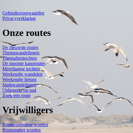
Gebruiksvoorwaarden
Privacyverklaring
Onze routes
De nieuwste routes
Themawandelingen
Themafietstochten
De mooiste kanoroutes
Meerdaagse tochten
Weekendje wandelen
Weekendje fietsen
Stadswandelingen
Onbeperkt op pad
Zoek een route
Vrijwilligers
Routecontroleur worden
Routemaker worden