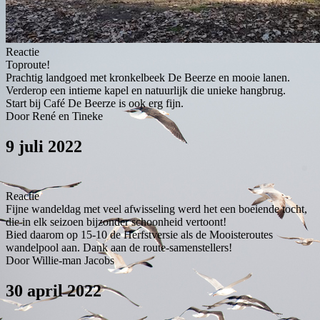
Reactie
Toproute!
Prachtig landgoed met kronkelbeek De Beerze en mooie lanen.
Verderop een intieme kapel en natuurlijk die unieke hangbrug.
Start bij Café De Beerze is ook erg fijn.
Door René en Tineke
9 juli 2022
Reactie
Fijne wandeldag met veel afwisseling werd het een boeiende tocht,
die in elk seizoen bijzonder schoonheid vertoont!
Bied daarom op 15-10 de Herfstversie als de Mooisteroutes
wandelpool aan. Dank aan de route-samenstellers!
Door Willie-man Jacobs
30 april 2022