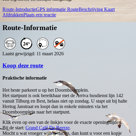
Route-Introductie
GPS informatie
RouteBeschrijving
Kaart
Afdrukken
Plaats een reactie
Route-Informatie
Laatst gewijzigd: 11 maart 2026
Koop deze route
Praktische informatie
Het beste parkeert u op het Doornboomplein.
Het startpunt is ook bereikbaar met de Arriva busdienst lijn 142
vanuit Tilburg en Best, helaas niet op zondag. U stapt uit bij halte
Hertog Janstraat en loopt dan in enkele minuten via het
Doornboomplein naar het startpunt.
Klik even op een van de linkjes voor de exacte openingstijden.
Bij de start:
Grand Café De Beerze
.
Mocht u wat vroeger willen starten, dan kunt u voor een kopje