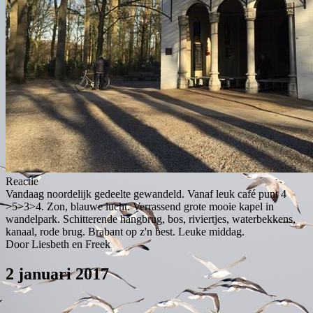
Reactie
Vandaag noordelijk gedeelte gewandeld. Vanaf leuk café punt 4
>5>3>4. Zon, blauwe lucht. Verrassend grote mooie kapel in
wandelpark. Schitterende hangbrug, bos, riviertjes, waterbekkens,
kanaal, rode brug. Brabant op z'n best. Leuke middag.
Door Liesbeth en Freek
2 januari 2017