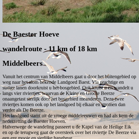
De Baester Hoeve
wandelroute - 11 km of 18 km
Middelbeers
Vanuit het centrum van Middelbeers gaat u door het buitengebied op
weg naar het alom bekende Landgoed Baest. Via prachtige en
statige lanen doorkruist u het bosgebied. Ook kruist u en wandelt u
langs vier riviertjes, waarvan de Kleine en Groote Beerze
onaangetast sierlijk door het bosgebied meanderen. Deze twee
riviertjes komen ook op het landgoed bij elkaar en stromen dan
verder als De Beerze.
Het landgoed stamt uit de vroege middeleeuwen en had als kern de
nederzetting de Baester Hoeven.
Halverwege de wandeling passeert u de Kapel van de Heilige Eik
en op de terugweg gaat de oversteek over het riviertje De Beerze via
een erg mooie en sierlijke hangbrug.