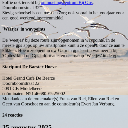
koffie ook terecht bij
ontmoetingscentrum Bij Ons
,
Doornboomstraat 32.
Stevig schoeisel is een must en zorg ook vooral in het voorjaar voor
een goed werkend insectenmiddel.
'Weetjes' in waypoints
De 'weetjes' bij deze route zijn opgenomen in waypoints. In de
meeste gps-apps op uw smartphone kunt u ze openen door ze aan te
klikken. Hoe u ze opent in uw Garmin gps leest u wanneer u bij
'Opties' klikt op Gps informatie, en daarna op ‘Weetjes’ in de gps.
Startpunt De Baester Hoeve
Hotel Grand Café De Beerze
Doornboomstraat 22
5091 CB
Middelbeers
coördinaten: N51.46680 E5.25002
Met dank aan de routemaker(s) Frans van Riel, Ellen van Riel en
Geert van Oorschot en aan de controleur(s) Evert Jan Verburg.
24 reacties
25 augustus 2025