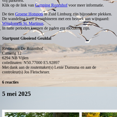
vrij parkeren.
Klik op de link van
Camping Rozenhof
voor meer informatie.
De tien
Groene Hotspots
in Zuid Limburg zijn bijzondere plekken.
De wandeling kunt u combineren met een bezoek aan wijngaard:
Wijndomein St. Martinus
.
In natte perioden kunnen de paden erg modderig zijn.
Startpunt Glooiend Geuldal
Restaurant De Rozenhof
Camerig 12
6294 NB
Vijlen
coördinaten: N50.77000 E5.92897
Met dank aan de routemaker(s) Lenie Damsma en aan de
controleur(s) Jos Fleischeuer.
6 reacties
5 mei 2025