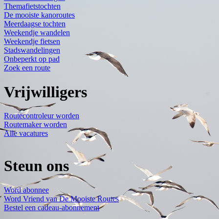
Themafietstochten
De mooiste kanoroutes
Meerdaagse tochten
Weekendje wandelen
Weekendje fietsen
Stadswandelingen
Onbeperkt op pad
Zoek een route
Vrijwilligers
Routecontroleur worden
Routemaker worden
Alle vacatures
Steun ons
Word abonnee
Word Vriend van De Mooiste Routes
Bestel een cadeau-abonnement