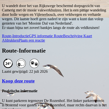
U wandelt door het van Rijkswege beschermd dorpsgezicht van
Camerig met de mooie vakwerkhuizen. Het is een pittige wandeling
door holle wegen en Vijlenerbosch, over veldwegen en verharde
wegen. Dit laatste hoeft geen nadeel te zijn want u kunt dan volop
genieten van het 'Mooiste Dal van Nederland'.
Er staan bijna net zoveel bankjes langs de route als veldkruisen!
Route-Introductie
GPS informatie
RouteBeschrijving
Kaart
Afdrukken
Plaats een reactie
Route-Informatie
Laatst gewijzigd: 22 juli 2026
Koop deze route
Praktische informatie
U kunt parkeren tegenover De Rozenhof. Het linker parkeerterrein
is bestemd voor gasten van De Rozenhof, maar rechts daarvan is het